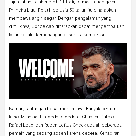
tujuh tahun, telah meraih 11 trofi, termasuk tiga gelar
Primeira Liga. Pelatih berusia 50 tahun itu diharapkan
membawa angin segar. Dengan pengalaman yang
dimilikinya, Conceicao diharapkan dapat mengembalikan
Milan ke jalur kemenangan di semua kompetisi.
Namun, tantangan besar menantinya. Banyak pemain
kunci Milan saat ini sedang cedera. Christian Pulisic,
Rafael Leao, dan Ruben Loftus-Cheek adalah beberapa
pemain yang sedang absen karena cedera. Kehadiran