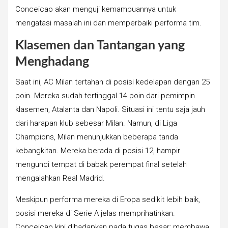
Conceicao akan menguji kemampuannya untuk
mengatasi masalah ini dan memperbaiki performa tim.
Klasemen dan Tantangan yang
Menghadang
Saat ini, AC Milan tertahan di posisi kedelapan dengan 25
poin. Mereka sudah tertinggal 14 poin dari pemimpin
klasemen, Atalanta dan Napoli. Situasi ini tentu saja jauh
dari harapan klub sebesar Milan. Namun, di Liga
Champions, Milan menunjukkan beberapa tanda
kebangkitan. Mereka berada di posisi 12, hampir
mengunci tempat di babak perempat final setelah
mengalahkan Real Madrid.
Meskipun performa mereka di Eropa sedikit lebih baik,
posisi mereka di Serie A jelas memprihatinkan.
Conceicao kini dihadapkan pada tugas besar: membawa