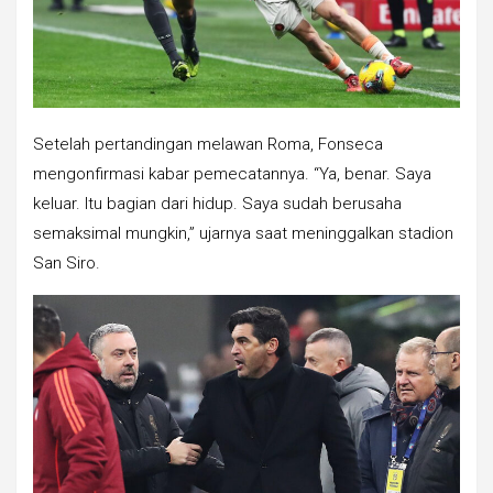
Setelah pertandingan melawan Roma, Fonseca
mengonfirmasi kabar pemecatannya. “Ya, benar. Saya
keluar. Itu bagian dari hidup. Saya sudah berusaha
semaksimal mungkin,” ujarnya saat meninggalkan stadion
San Siro.