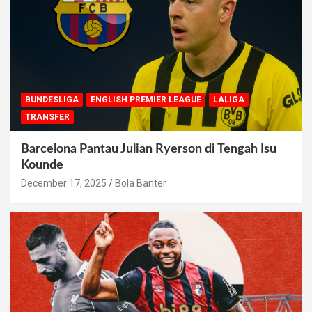
BUNDESLIGA
ENGLISH PREMIER LEAGUE
LALIGA
TRANSFER
Barcelona Pantau Julian Ryerson di Tengah Isu
Kounde
December 17, 2025
Bola Banter