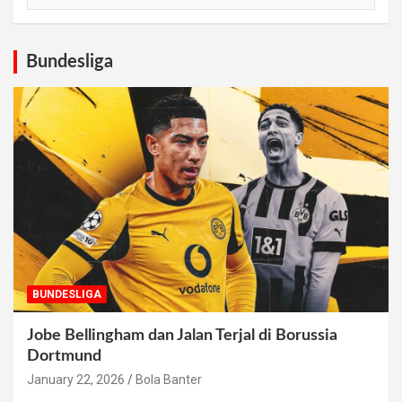
Bundesliga
BUNDESLIGA
Jobe Bellingham dan Jalan Terjal di Borussia
Dortmund
January 22, 2026
Bola Banter