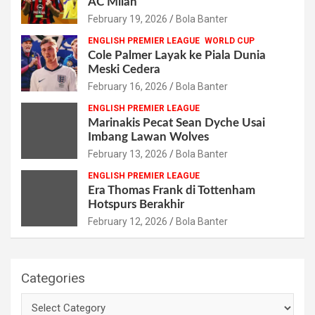
AC Milan
February 19, 2026
Bola Banter
ENGLISH PREMIER LEAGUE
WORLD CUP
Cole Palmer Layak ke Piala Dunia
Meski Cedera
February 16, 2026
Bola Banter
ENGLISH PREMIER LEAGUE
Marinakis Pecat Sean Dyche Usai
Imbang Lawan Wolves
February 13, 2026
Bola Banter
ENGLISH PREMIER LEAGUE
Era Thomas Frank di Tottenham
Hotspurs Berakhir
February 12, 2026
Bola Banter
Categories