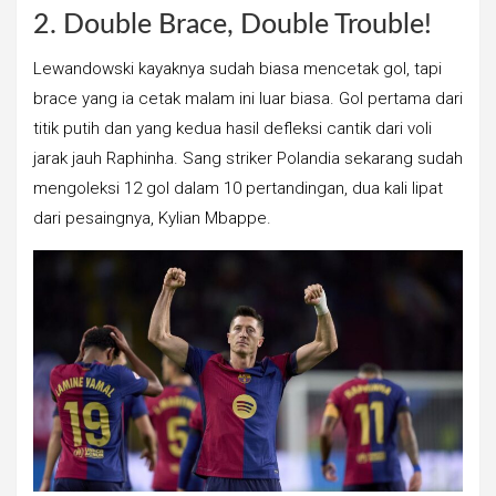
2. Double Brace, Double Trouble!
Lewandowski kayaknya sudah biasa mencetak gol, tapi
brace yang ia cetak malam ini luar biasa. Gol pertama dari
titik putih dan yang kedua hasil defleksi cantik dari voli
jarak jauh Raphinha. Sang striker Polandia sekarang sudah
mengoleksi 12 gol dalam 10 pertandingan, dua kali lipat
dari pesaingnya, Kylian Mbappe.