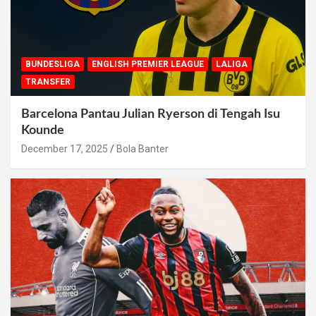
BUNDESLIGA
ENGLISH PREMIER LEAGUE
LALIGA
TRANSFER
Barcelona Pantau Julian Ryerson di Tengah Isu
Kounde
December 17, 2025
Bola Banter