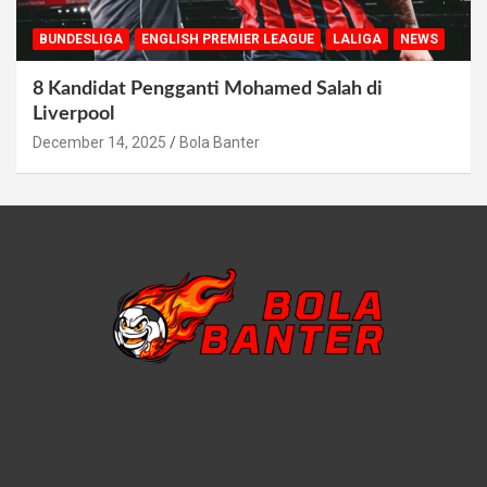
BUNDESLIGA
ENGLISH PREMIER LEAGUE
LALIGA
NEWS
8 Kandidat Pengganti Mohamed Salah di
Liverpool
December 14, 2025
Bola Banter