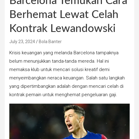
Barcelona Temukan Cara
Berhemat Lewat Celah
Kontrak Lewandowski
July 23, 2024
Bola Banter
Krisis keuangan yang melanda Barcelona tampaknya
belum menunjukkan tanda-tanda mereda. Hal ini
memaksa klub untuk mencari solusi kreatif demi
menyeimbangkan neraca keuangan. Salah satu langkah
yang dipertimbangkan adalah dengan mencari celah di
kontrak pemain untuk menghemat pengeluaran gaji.