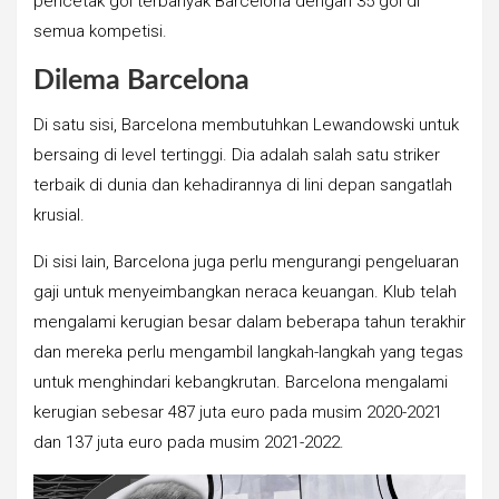
pencetak gol terbanyak Barcelona dengan 35 gol di
semua kompetisi.
Dilema Barcelona
Di satu sisi, Barcelona membutuhkan Lewandowski untuk
bersaing di level tertinggi. Dia adalah salah satu striker
terbaik di dunia dan kehadirannya di lini depan sangatlah
krusial.
Di sisi lain, Barcelona juga perlu mengurangi pengeluaran
gaji untuk menyeimbangkan neraca keuangan. Klub telah
mengalami kerugian besar dalam beberapa tahun terakhir
dan mereka perlu mengambil langkah-langkah yang tegas
untuk menghindari kebangkrutan. Barcelona mengalami
kerugian sebesar 487 juta euro pada musim 2020-2021
dan 137 juta euro pada musim 2021-2022.