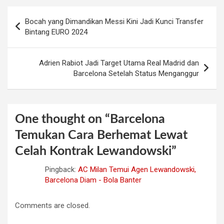
Post
Bocah yang Dimandikan Messi Kini Jadi Kunci Transfer
navigation
Bintang EURO 2024
Adrien Rabiot Jadi Target Utama Real Madrid dan
Barcelona Setelah Status Menganggur
One thought on “
Barcelona
Temukan Cara Berhemat Lewat
Celah Kontrak Lewandowski
”
Pingback:
AC Milan Temui Agen Lewandowski,
Barcelona Diam - Bola Banter
Comments are closed.