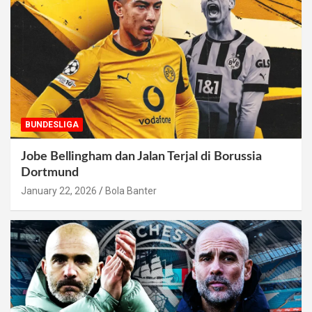
BUNDESLIGA
Jobe Bellingham dan Jalan Terjal di Borussia
Dortmund
January 22, 2026
Bola Banter