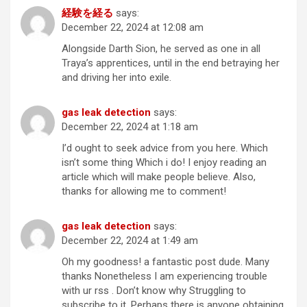
経験を経る
says:
December 22, 2024 at 12:08 am
Alongside Darth Sion, he served as one in all
Traya’s apprentices, until in the end betraying her
and driving her into exile.
gas leak detection
says:
December 22, 2024 at 1:18 am
I’d ought to seek advice from you here. Which
isn’t some thing Which i do! I enjoy reading an
article which will make people believe. Also,
thanks for allowing me to comment!
gas leak detection
says:
December 22, 2024 at 1:49 am
Oh my goodness! a fantastic post dude. Many
thanks Nonetheless I am experiencing trouble
with ur rss . Don’t know why Struggling to
subscribe to it. Perhaps there is anyone obtaining