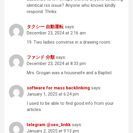
identical rss issue? Anyone who knows kindly
respond. Thnkx
タクシー 自動運転
says:
December 23, 2024 at 2:16 am
19. Two ladies converse in a drawing room.
ファンド 分類
says:
December 23, 2024 at 8:33 pm
Mrs. Grogan was a housewife and a Baptist.
software for mass backlinking
says:
January 1, 2025 at 6:24 pm
I used to be able to find good info from your
articles.
telegram @seo_linkk
says:
January 2, 2025 at 9:13 pm