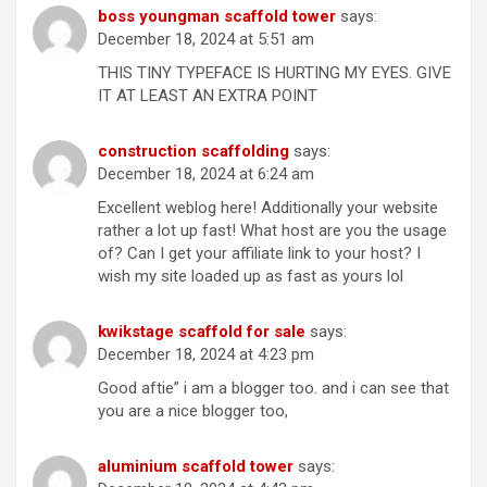
boss youngman scaffold tower
says:
December 18, 2024 at 5:51 am
THIS TINY TYPEFACE IS HURTING MY EYES. GIVE
IT AT LEAST AN EXTRA POINT
construction scaffolding
says:
December 18, 2024 at 6:24 am
Excellent weblog here! Additionally your website
rather a lot up fast! What host are you the usage
of? Can I get your affiliate link to your host? I
wish my site loaded up as fast as yours lol
kwikstage scaffold for sale
says:
December 18, 2024 at 4:23 pm
Good aftie” i am a blogger too. and i can see that
you are a nice blogger too,
aluminium scaffold tower
says: