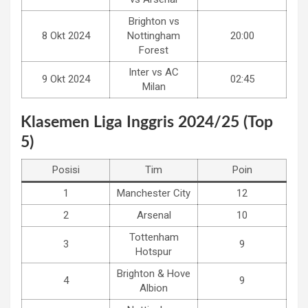
Brighton vs
8 Okt 2024
Nottingham
20:00
Forest
Inter vs AC
9 Okt 2024
02:45
Milan
Klasemen Liga Inggris 2024/25 (Top
5)
Posisi
Tim
Poin
1
Manchester City
12
2
Arsenal
10
Tottenham
3
9
Hotspur
Brighton & Hove
4
9
Albion