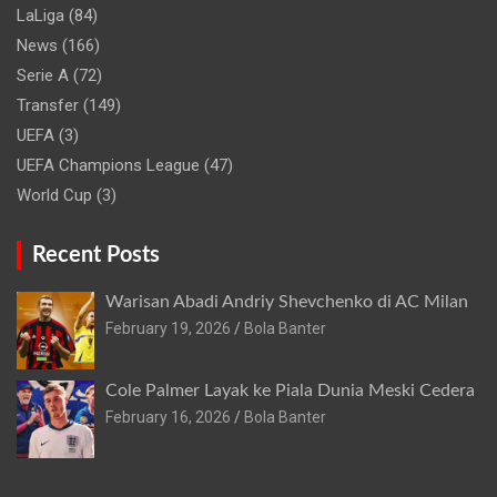
LaLiga
(84)
News
(166)
Serie A
(72)
Transfer
(149)
UEFA
(3)
UEFA Champions League
(47)
World Cup
(3)
Recent Posts
Warisan Abadi Andriy Shevchenko di AC Milan
February 19, 2026
Bola Banter
Cole Palmer Layak ke Piala Dunia Meski Cedera
February 16, 2026
Bola Banter