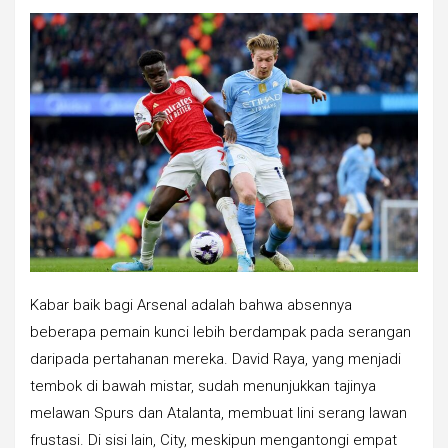
Kabar baik bagi Arsenal adalah bahwa absennya
beberapa pemain kunci lebih berdampak pada serangan
daripada pertahanan mereka. David Raya, yang menjadi
tembok di bawah mistar, sudah menunjukkan tajinya
melawan Spurs dan Atalanta, membuat lini serang lawan
frustasi. Di sisi lain, City, meskipun mengantongi empat