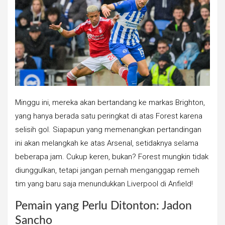
Minggu ini, mereka akan bertandang ke markas Brighton,
yang hanya berada satu peringkat di atas Forest karena
selisih gol. Siapapun yang memenangkan pertandingan
ini akan melangkah ke atas Arsenal, setidaknya selama
beberapa jam. Cukup keren, bukan? Forest mungkin tidak
diunggulkan, tetapi jangan pernah menganggap remeh
tim yang baru saja menundukkan Liverpool di Anfield!
Pemain yang Perlu Ditonton: Jadon
Sancho