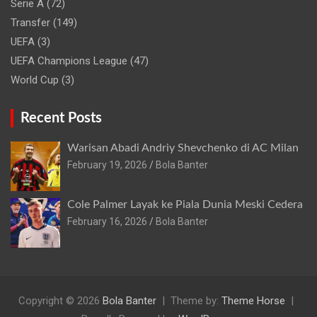
Serie A
(72)
Transfer
(149)
UEFA
(3)
UEFA Champions League
(47)
World Cup
(3)
Recent Posts
Warisan Abadi Andriy Shevchenko di AC Milan
February 19, 2026
Bola Banter
Cole Palmer Layak ke Piala Dunia Meski Cedera
February 16, 2026
Bola Banter
Copyright © 2026
Bola Banter
Theme by:
Theme Horse