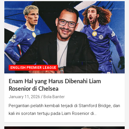
ENGLISH PREMIER LEAGUE
Enam Hal yang Harus Dibenahi Liam
Rosenior di Chelsea
January 11, 2026
Bola Banter
Pergantian pelatih kembali terjadi di Stamford Bridge, dan
kali ini sorotan tertuju pada Liam Rosenior di…