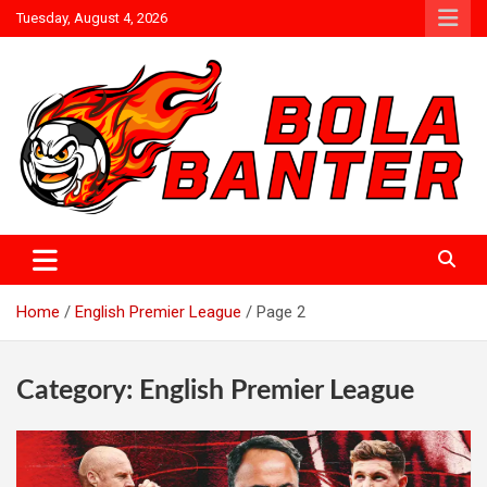
Skip
Tuesday, August 4, 2026
to
content
Temukan berita sepak bola terbaru, ulasan mendalam, dan gosip
Bola Banter
transfer di Bola Banter. Nikmati informasi sepak bola dari seluruh
dunia dengan sentuhan humor dan candaan segar | Bola Banter
Home
English Premier League
Page 2
Category:
English Premier League