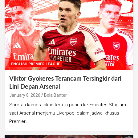
ENGLISH PREMIER LEAGUE
Viktor Gyokeres Terancam Tersingkir dari
Lini Depan Arsenal
January 8, 2026
Bola Banter
Sorotan kamera akan tertuju penuh ke Emirates Stadium
saat Arsenal menjamu Liverpool dalam jadwal khusus
Premier…