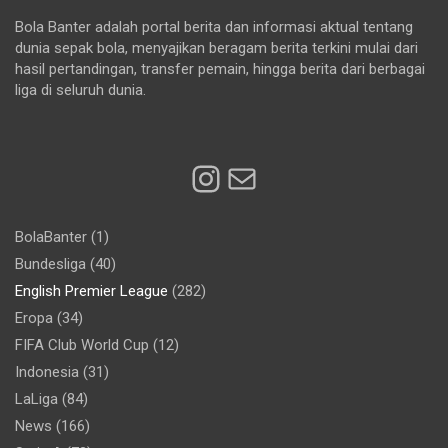
Bola Banter adalah portal berita dan informasi aktual tentang
dunia sepak bola, menyajikan beragam berita terkini mulai dari
hasil pertandingan, transfer pemain, hingga berita dari berbagai
liga di seluruh dunia.
Instagram
Mail
BolaBanter
(1)
Bundesliga
(40)
English Premier League
(282)
Eropa
(34)
FIFA Club World Cup
(12)
Indonesia
(31)
LaLiga
(84)
News
(166)