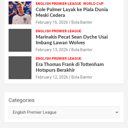
ENGLISH PREMIER LEAGUE
WORLD CUP
Cole Palmer Layak ke Piala Dunia
Meski Cedera
February 16, 2026
Bola Banter
ENGLISH PREMIER LEAGUE
Marinakis Pecat Sean Dyche Usai
Imbang Lawan Wolves
February 13, 2026
Bola Banter
ENGLISH PREMIER LEAGUE
Era Thomas Frank di Tottenham
Hotspurs Berakhir
February 12, 2026
Bola Banter
Categories