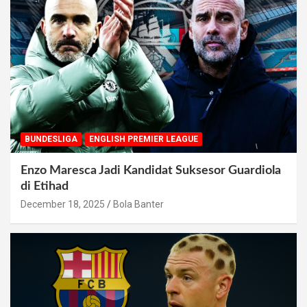
BUNDESLIGA
ENGLISH PREMIER LEAGUE
Enzo Maresca Jadi Kandidat Suksesor Guardiola
di Etihad
December 18, 2025
Bola Banter