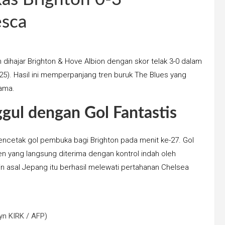
esca
ihajar Brighton & Hove Albion dengan skor telak 3-0 dalam
25). Hasil ini memperpanjang tren buruk The Blues yang
sama.
ul dengan Gol Fantastis
ncetak gol pembuka bagi Brighton pada menit ke-27. Gol
en yang langsung diterima dengan kontrol indah oleh
asal Jepang itu berhasil melewati pertahanan Chelsea
yn KIRK / AFP)