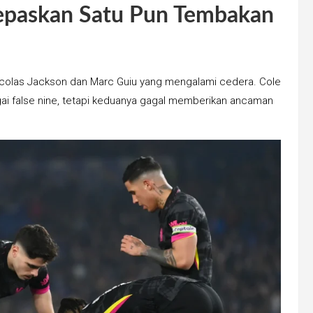
Lepaskan Satu Pun Tembakan
icolas Jackson dan Marc Guiu yang mengalami cedera. Cole
ai false nine, tetapi keduanya gagal memberikan ancaman