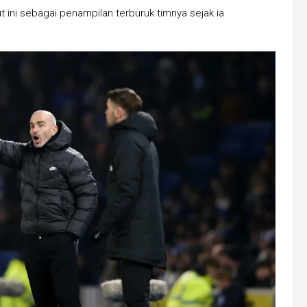
ni sebagai penampilan terburuk timnya sejak ia