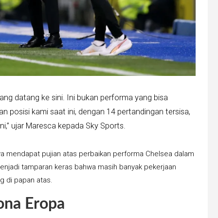
ng datang ke sini. Ini bukan performa yang bisa
an posisi kami saat ini, dengan 14 pertandingan tersisa,
ini,” ujar Maresca kepada Sky Sports.
a mendapat pujian atas perbaikan performa Chelsea dalam
menjadi tamparan keras bahwa masih banyak pekerjaan
ng di papan atas.
ona Eropa