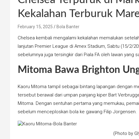
Kekalahan Terburuk Mar
February 15, 2025
Bola Banter
Chelsea kembali mengalami kekalahan memalukan setelah d
lanjutan Premier League di Amex Stadium, Sabtu (15/2/20
sebelumnya juga tersingkir dari Piala FA oleh lawan yang 
Mitoma Bawa Brighton Ungg
Kaoru Mitoma tampil sebagai bintang lapangan dengan me
tersebut berawal dari umpan panjang kiper Bart Verbrugg
Mitoma. Dengan sentuhan pertama yang memukau, pemain 
sebelum menceploskan bola ke gawang Filip Jorgensen.
(Photo by Gl