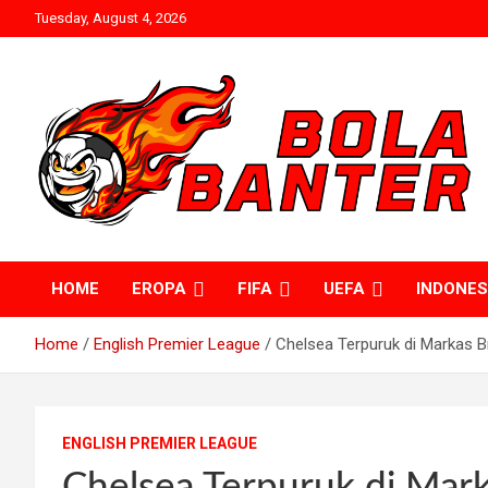
Skip
Tuesday, August 4, 2026
to
content
Temukan berita sepak bola terbaru, ulasan mendalam, dan gosi
Bola Banter
transfer di Bola Banter. Nikmati informasi sepak bola dari
seluruh dunia dengan sentuhan humor dan candaan segar | Bol
HOME
EROPA
FIFA
UEFA
INDONES
Banter
Home
English Premier League
Chelsea Terpuruk di Markas B
ENGLISH PREMIER LEAGUE
Chelsea Terpuruk di Mark