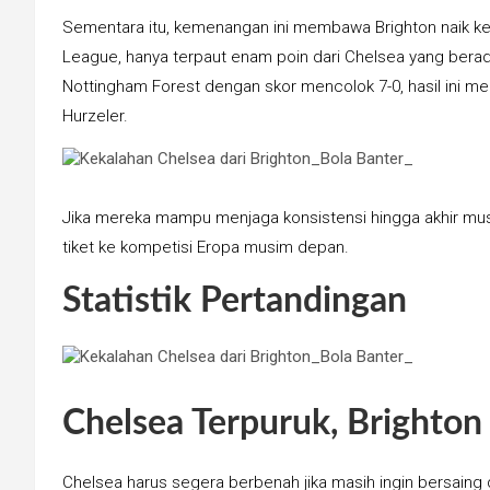
Sementara itu, kemenangan ini membawa Brighton naik k
League, hanya terpaut enam poin dari Chelsea yang bera
Nottingham Forest dengan skor mencolok 7-0, hasil ini me
Hurzeler.
Jika mereka mampu menjaga konsistensi hingga akhir mus
tiket ke kompetisi Eropa musim depan.
Statistik Pertandingan
Chelsea Terpuruk, Brighton
Chelsea harus segera berbenah jika masih ingin bersaing 