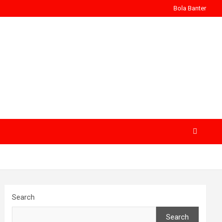
Bola Banter
Search
Search