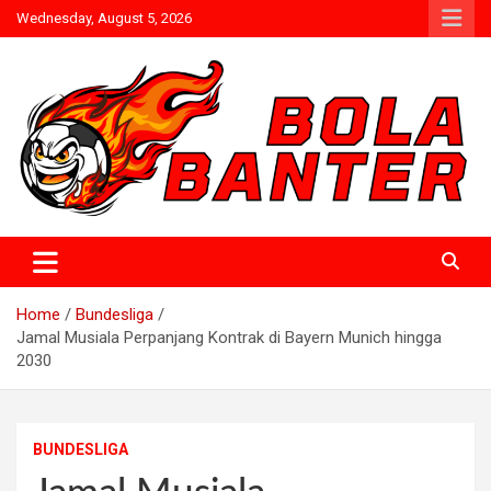
Skip
Wednesday, August 5, 2026
to
content
Temukan berita sepak bola terbaru, ulasan mendalam, dan gosip
Bola Banter
transfer di Bola Banter. Nikmati informasi sepak bola dari seluruh
dunia dengan sentuhan humor dan candaan segar | Bola Banter
Home
Bundesliga
Jamal Musiala Perpanjang Kontrak di Bayern Munich hingga
2030
BUNDESLIGA