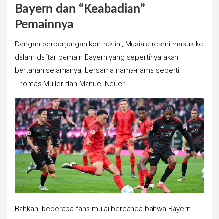
Bayern dan “Keabadian”
Pemainnya
Dengan perpanjangan kontrak ini, Musiala resmi masuk ke
dalam daftar pemain Bayern yang sepertinya akan
bertahan selamanya, bersama nama-nama seperti
Thomas Müller dan Manuel Neuer.
Bahkan, beberapa fans mulai bercanda bahwa Bayern