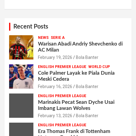
Recent Posts
NEWS
SERIE A
Warisan Abadi Andriy Shevchenko di
AC Milan
February 19, 2026
Bola Banter
ENGLISH PREMIER LEAGUE
WORLD CUP
Cole Palmer Layak ke Piala Dunia
Meski Cedera
February 16, 2026
Bola Banter
ENGLISH PREMIER LEAGUE
Marinakis Pecat Sean Dyche Usai
Imbang Lawan Wolves
February 13, 2026
Bola Banter
ENGLISH PREMIER LEAGUE
Era Thomas Frank di Tottenham