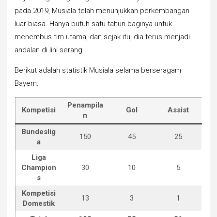
pada 2019, Musiala telah menunjukkan perkembangan
luar biasa. Hanya butuh satu tahun baginya untuk
menembus tim utama, dan sejak itu, dia terus menjadi
andalan di lini serang.
Berikut adalah statistik Musiala selama berseragam
Bayern:
Penampila
Kompetisi
Gol
Assist
n
Bundeslig
150
45
25
a
Liga
Champion
30
10
5
s
Kompetisi
13
3
1
Domestik