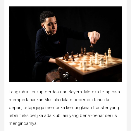
Langkah ini cukup cerdas dari Bayern. Mereka tetap bisa
mempertahankan Musiala dalam beberapa tahun ke
depan, tetapi juga membuka kemungkinan transfer yang
lebih fleksibel jika ada klub lain yang benar-benar serius
mengincarnya.