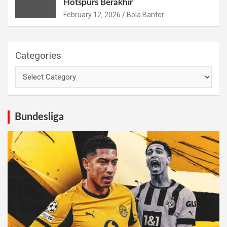
Hotspurs Berakhir
February 12, 2026
Bola Banter
Categories
Bundesliga