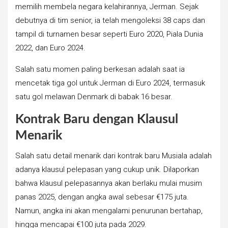
memilih membela negara kelahirannya, Jerman. Sejak
debutnya di tim senior, ia telah mengoleksi 38 caps dan
tampil di turnamen besar seperti Euro 2020, Piala Dunia
2022, dan Euro 2024.
Salah satu momen paling berkesan adalah saat ia
mencetak tiga gol untuk Jerman di Euro 2024, termasuk
satu gol melawan Denmark di babak 16 besar.
Kontrak Baru dengan Klausul
Menarik
Salah satu detail menarik dari kontrak baru Musiala adalah
adanya klausul pelepasan yang cukup unik. Dilaporkan
bahwa klausul pelepasannya akan berlaku mulai musim
panas 2025, dengan angka awal sebesar €175 juta.
Namun, angka ini akan mengalami penurunan bertahap,
hingga mencapai €100 juta pada 2029.