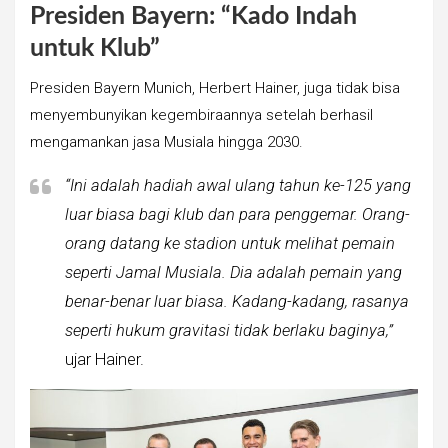
Presiden Bayern: “Kado Indah
untuk Klub”
Presiden Bayern Munich, Herbert Hainer, juga tidak bisa
menyembunyikan kegembiraannya setelah berhasil
mengamankan jasa Musiala hingga 2030.
“Ini adalah hadiah awal ulang tahun ke-125 yang
luar biasa bagi klub dan para penggemar. Orang-
orang datang ke stadion untuk melihat pemain
seperti Jamal Musiala. Dia adalah pemain yang
benar-benar luar biasa. Kadang-kadang, rasanya
seperti hukum gravitasi tidak berlaku baginya,”
ujar Hainer.