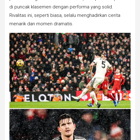
di puncak klasemen dengan performa yang solid.
Rivalitas ini, seperti biasa, selalu menghadirkan cerita
menarik dan momen dramatis.