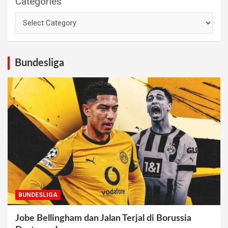
Categories
Bundesliga
BUNDESLIGA
Jobe Bellingham dan Jalan Terjal di Borussia