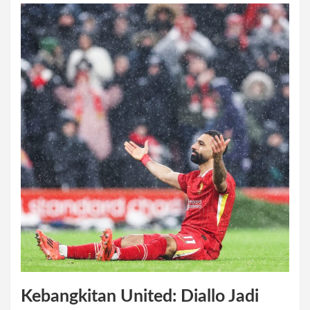
Kebangkitan United: Diallo Jadi