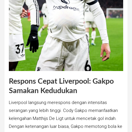
Respons Cepat Liverpool: Gakpo
Samakan Kedudukan
Liverpool langsung merespons dengan intensitas
serangan yang lebih tinggi. Cody Gakpo memanfaatkan
kelengahan Matthijs De Ligt untuk mencetak gol indah.
Dengan ketenangan luar biasa, Gakpo memotong bola ke