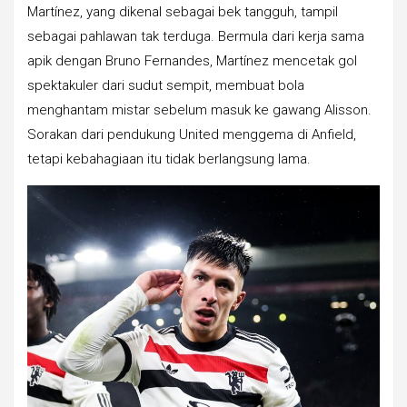
Martínez, yang dikenal sebagai bek tangguh, tampil
sebagai pahlawan tak terduga. Bermula dari kerja sama
apik dengan Bruno Fernandes, Martínez mencetak gol
spektakuler dari sudut sempit, membuat bola
menghantam mistar sebelum masuk ke gawang Alisson.
Sorakan dari pendukung United menggema di Anfield,
tetapi kebahagiaan itu tidak berlangsung lama.