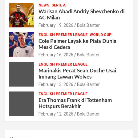
NEWS
SERIE A
Warisan Abadi Andriy Shevchenko di
AC Milan
February 19, 2026
Bola Banter
ENGLISH PREMIER LEAGUE
WORLD CUP
Cole Palmer Layak ke Piala Dunia
Meski Cedera
February 16, 2026
Bola Banter
ENGLISH PREMIER LEAGUE
Marinakis Pecat Sean Dyche Usai
Imbang Lawan Wolves
February 13, 2026
Bola Banter
ENGLISH PREMIER LEAGUE
Era Thomas Frank di Tottenham
Hotspurs Berakhir
February 12, 2026
Bola Banter