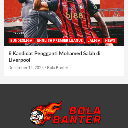
BUNDESLIGA
ENGLISH PREMIER LEAGUE
LALIGA
NEWS
8 Kandidat Pengganti Mohamed Salah di
Liverpool
December 14, 2025
Bola Banter