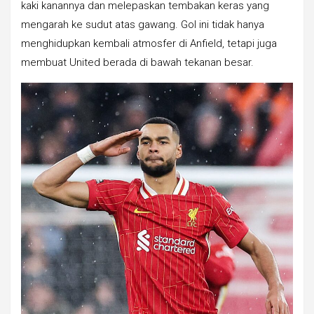
kaki kanannya dan melepaskan tembakan keras yang
mengarah ke sudut atas gawang. Gol ini tidak hanya
menghidupkan kembali atmosfer di Anfield, tetapi juga
membuat United berada di bawah tekanan besar.