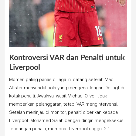
Kontroversi VAR dan Penalti untuk
Liverpool
Momen paling panas di laga ini datang setelah Mac
Allister menyundul bola yang mengenai lengan De Ligt di
kotak penalti. Awalnya, wasit Michael Oliver tidak
memberikan pelanggaran, tetapi VAR mengintervensi.
Setelah meninjau di monitor, penalti diberikan kepada
Liverpool. Mohamed Salah dengan dingin mengeksekusi
tendangan penalti, membuat Liverpool unggul 2-1.