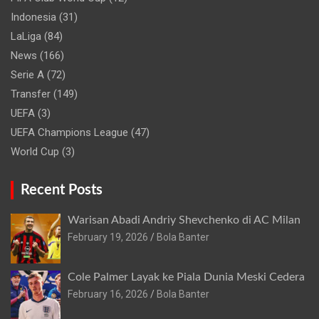
Indonesia
(31)
LaLiga
(84)
News
(166)
Serie A
(72)
Transfer
(149)
UEFA
(3)
UEFA Champions League
(47)
World Cup
(3)
Recent Posts
Warisan Abadi Andriy Shevchenko di AC Milan
February 19, 2026
Bola Banter
Cole Palmer Layak ke Piala Dunia Meski Cedera
February 16, 2026
Bola Banter