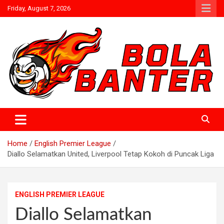
Skip
Friday, August 7, 2026
to
content
Temukan berita sepak bola terbaru, ulasan mendalam, dan gosip
Bola Banter
transfer di Bola Banter. Nikmati informasi sepak bola dari seluruh
dunia dengan sentuhan humor dan candaan segar | Bola Banter
Home
English Premier League
Diallo Selamatkan United, Liverpool Tetap Kokoh di Puncak Liga
ENGLISH PREMIER LEAGUE
Diallo Selamatkan