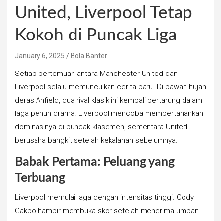
United, Liverpool Tetap
Kokoh di Puncak Liga
January 6, 2025
Bola Banter
Setiap pertemuan antara Manchester United dan
Liverpool selalu memunculkan cerita baru. Di bawah hujan
deras Anfield, dua rival klasik ini kembali bertarung dalam
laga penuh drama. Liverpool mencoba mempertahankan
dominasinya di puncak klasemen, sementara United
berusaha bangkit setelah kekalahan sebelumnya.
Babak Pertama: Peluang yang
Terbuang
Liverpool memulai laga dengan intensitas tinggi. Cody
Gakpo hampir membuka skor setelah menerima umpan