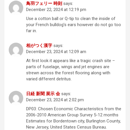
鳥羽フェリー 時刻
says:
December 22, 2024 at 12:19 pm
Use a cotton ball or Q-tip to clean the inside of
your French bulldog’s ears however do not go too
far in.
相がつく漢字
says:
December 23, 2024 at 12:09 am
At first look it appears like a tragic crash site –
parts of fuselage, wings and jet engines are
strewn across the forest flooring along with
varied different detritus.
日経 新聞 展示 会
says:
December 23, 2024 at 2:02 pm
DP03: Chosen Economic Characteristics from the
2006-2010 American Group Survey 5-12 months
Estimates for Bordentown city, Burlington County,
New Jersey, United States Census Bureau.