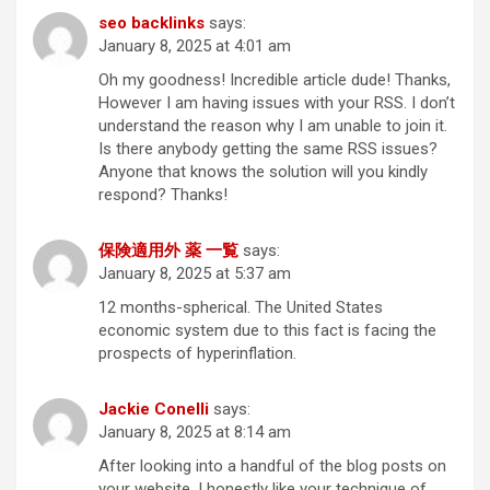
seo backlinks
says:
January 8, 2025 at 4:01 am
Oh my goodness! Incredible article dude! Thanks,
However I am having issues with your RSS. I don’t
understand the reason why I am unable to join it.
Is there anybody getting the same RSS issues?
Anyone that knows the solution will you kindly
respond? Thanks!
保険適用外 薬 一覧
says:
January 8, 2025 at 5:37 am
12 months-spherical. The United States
economic system due to this fact is facing the
prospects of hyperinflation.
Jackie Conelli
says:
January 8, 2025 at 8:14 am
After looking into a handful of the blog posts on
your website, I honestly like your technique of