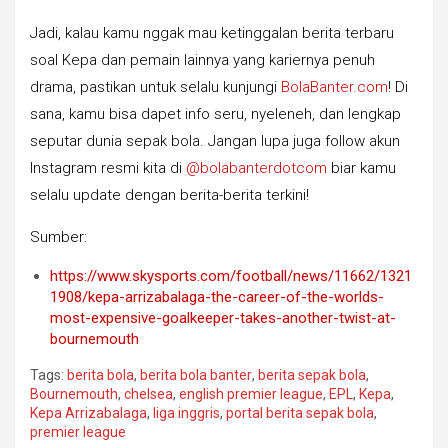
Jadi, kalau kamu nggak mau ketinggalan berita terbaru
soal Kepa dan pemain lainnya yang kariernya penuh
drama, pastikan untuk selalu kunjungi
BolaBanter.com
! Di
sana, kamu bisa dapet info seru, nyeleneh, dan lengkap
seputar dunia sepak bola. Jangan lupa juga follow akun
Instagram resmi kita di
@bolabanterdotcom
biar kamu
selalu update dengan berita-berita terkini!
Sumber:
https://www.skysports.com/football/news/11662/1321
1908/kepa-arrizabalaga-the-career-of-the-worlds-
most-expensive-goalkeeper-takes-another-twist-at-
bournemouth
Tags:
berita bola
,
berita bola banter
,
berita sepak bola
,
Bournemouth
,
chelsea
,
english premier league
,
EPL
,
Kepa
,
Kepa Arrizabalaga
,
liga inggris
,
portal berita sepak bola
,
premier league