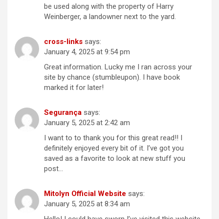
be used along with the property of Harry
Weinberger, a landowner next to the yard.
cross-links
says:
January 4, 2025 at 9:54 pm
Great information. Lucky me I ran across your
site by chance (stumbleupon). I have book
marked it for later!
Segurança
says:
January 5, 2025 at 2:42 am
I want to to thank you for this great read!! I
definitely enjoyed every bit of it. I’ve got you
saved as a favorite to look at new stuff you
post…
Mitolyn Official Website
says:
January 5, 2025 at 8:34 am
Hello! I could have sworn I’ve visited this website