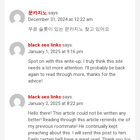
문카지노
says:
December 31, 2024 at 12:22 am
무료 슬롯이 있는 문카지노 찾고 있어요.
black seo links
says:
January 1, 2025 at 9:16 pm
Spot on with this write-up, I truly think this site
needs a lot more attention. I’ll probably be back
again to read through more, thanks for the
advice!
black seo links
says:
January 2, 2025 at 8:22 pm
Hello there! This article could not be written any
better! Reading through this article reminds me of
my previous roommate! He continually kept
preaching about this. I will send this post to him.
Fairly certain he’ll have a great read. Thank you for