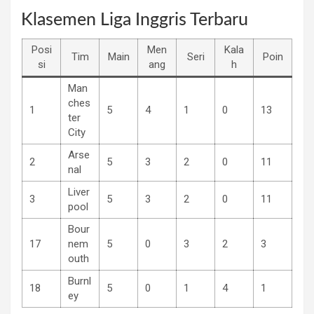
Klasemen Liga Inggris Terbaru
Posi
Men
Kala
Tim
Main
Seri
Poin
si
ang
h
Man
ches
1
5
4
1
0
13
ter
City
Arse
2
5
3
2
0
11
nal
Liver
3
5
3
2
0
11
pool
Bour
17
nem
5
0
3
2
3
outh
Burnl
18
5
0
1
4
1
ey