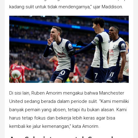
kadang sulit untuk tidak mendengarnya,” ujar Maddison.
Di sisi lain, Ruben Amorim mengakui bahwa Manchester
United sedang berada dalam periode sulit. “Kami memiliki
banyak pemain yang absen, tetapi itu bukan alasan. Kami
harus tetap fokus dan bekerja lebih keras agar bisa
kembali ke jalur kemenangan,” kata Amorim.