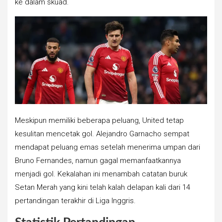
ke dalam skuad.
Meskipun memiliki beberapa peluang, United tetap
kesulitan mencetak gol. Alejandro Garnacho sempat
mendapat peluang emas setelah menerima umpan dari
Bruno Fernandes, namun gagal memanfaatkannya
menjadi gol. Kekalahan ini menambah catatan buruk
Setan Merah yang kini telah kalah delapan kali dari 14
pertandingan terakhir di Liga Inggris.