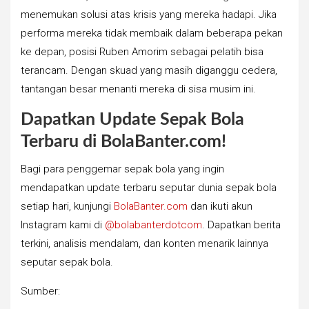
menemukan solusi atas krisis yang mereka hadapi. Jika
performa mereka tidak membaik dalam beberapa pekan
ke depan, posisi Ruben Amorim sebagai pelatih bisa
terancam. Dengan skuad yang masih diganggu cedera,
tantangan besar menanti mereka di sisa musim ini.
Dapatkan Update Sepak Bola
Terbaru di BolaBanter.com!
Bagi para penggemar sepak bola yang ingin
mendapatkan update terbaru seputar dunia sepak bola
setiap hari, kunjungi
BolaBanter.com
dan ikuti akun
Instagram kami di
@bolabanterdotcom
. Dapatkan berita
terkini, analisis mendalam, dan konten menarik lainnya
seputar sepak bola.
Sumber: