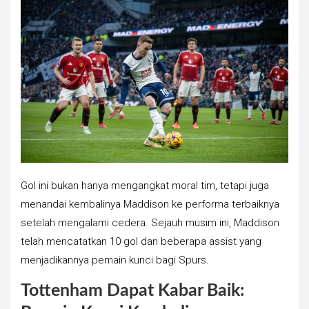
Gol ini bukan hanya mengangkat moral tim, tetapi juga
menandai kembalinya Maddison ke performa terbaiknya
setelah mengalami cedera. Sejauh musim ini, Maddison
telah mencatatkan 10 gol dan beberapa assist yang
menjadikannya pemain kunci bagi Spurs.
Tottenham Dapat Kabar Baik: