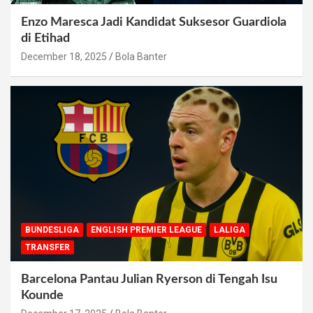
Enzo Maresca Jadi Kandidat Suksesor Guardiola
di Etihad
December 18, 2025
Bola Banter
BUNDESLIGA
ENGLISH PREMIER LEAGUE
LALIGA
TRANSFER
Barcelona Pantau Julian Ryerson di Tengah Isu
Kounde