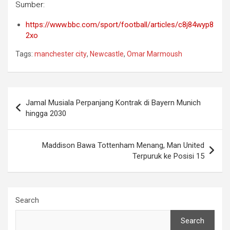
Sumber:
https://www.bbc.com/sport/football/articles/c8j84wyp8
2xo
Tags:
manchester city
,
Newcastle
,
Omar Marmoush
Post
Jamal Musiala Perpanjang Kontrak di Bayern Munich
navigation
hingga 2030
Maddison Bawa Tottenham Menang, Man United
Terpuruk ke Posisi 15
Search
Search