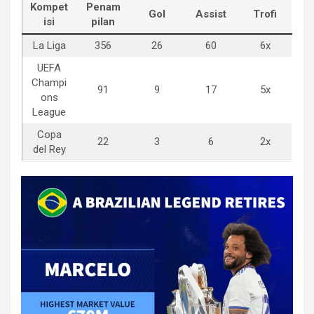
Kompet
Penam
Gol
Assist
Trofi
isi
pilan
La Liga
356
26
60
6x
UEFA
Champi
91
9
17
5x
ons
League
Copa
22
3
6
2x
del Rey