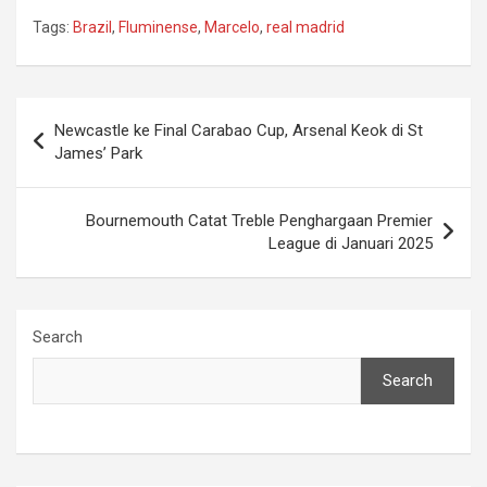
Tags:
Brazil
,
Fluminense
,
Marcelo
,
real madrid
Post
Newcastle ke Final Carabao Cup, Arsenal Keok di St
navigation
James’ Park
Bournemouth Catat Treble Penghargaan Premier
League di Januari 2025
Search
Search