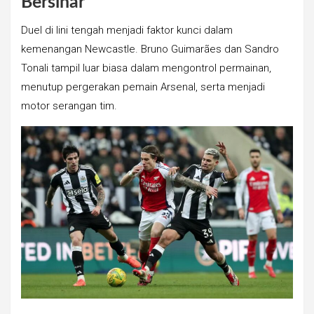
Bersinar
Duel di lini tengah menjadi faktor kunci dalam
kemenangan Newcastle. Bruno Guimarães dan Sandro
Tonali tampil luar biasa dalam mengontrol permainan,
menutup pergerakan pemain Arsenal, serta menjadi
motor serangan tim.