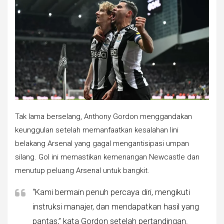
Tak lama berselang, Anthony Gordon menggandakan
keunggulan setelah memanfaatkan kesalahan lini
belakang Arsenal yang gagal mengantisipasi umpan
silang. Gol ini memastikan kemenangan Newcastle dan
menutup peluang Arsenal untuk bangkit.
“Kami bermain penuh percaya diri, mengikuti
instruksi manajer, dan mendapatkan hasil yang
pantas,” kata Gordon setelah pertandingan.