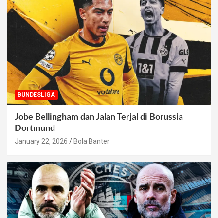
BUNDESLIGA
Jobe Bellingham dan Jalan Terjal di Borussia
Dortmund
January 22, 2026
Bola Banter