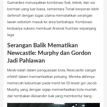
Guimarães menunjukkan kombinasi fisik, teknik, dan visi
bermain yang luar biasa, sementara Tonali berperan lebih
defensif dengan tugas utama mematahkan serangan
lawan sebelum masuk ke area berbahaya. Kombinasi
keduanya sukses membuat Arsenal frustrasi sepanjang
laga.
Serangan Balik Mematikan
Newcastle: Murphy dan Gordon
Jadi Pahlawan
Meski kalah dalam penguasaan bola, Newcastle sangat
efektif dalam memanfaatkan peluang. Mereka akhirnya
memecah kebuntuan pada menit ke-55 lewat gol Jacob
Murphy, yang dengan sigap memanfaatkan bola muntah
dari tembakan Alexander Isak yang membentur tiang.