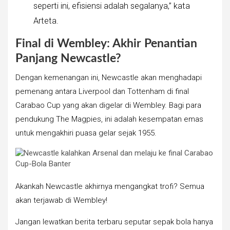
seperti ini, efisiensi adalah segalanya,” kata
Arteta.
Final di Wembley: Akhir Penantian
Panjang Newcastle?
Dengan kemenangan ini, Newcastle akan menghadapi
pemenang antara Liverpool dan Tottenham di final
Carabao Cup yang akan digelar di Wembley. Bagi para
pendukung The Magpies, ini adalah kesempatan emas
untuk mengakhiri puasa gelar sejak 1955.
Akankah Newcastle akhirnya mengangkat trofi? Semua
akan terjawab di Wembley!
Jangan lewatkan berita terbaru seputar sepak bola hanya