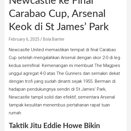
Newcastle ke Final
Carabao Cup, Arsenal
Keok di St James’ Park
February 6, 2025
Bola Banter
Newcastle United memastikan tempat di final Carabao
Cup setelah mengalahkan Arsenal dengan skor 2-0 di leg
kedua semifinal. Kemenangan ini membuat The Magpies
unggul agregat 4-0 atas The Gunners dan semakin dekat
dengan trofi yang sudah dinanti sejak 1955. Bermain di
hadapan pendukungnya sendiri di St James’ Park,
Newcastle tampil solid dan efektif, sementara Arsenal
tampak kesulitan menembus pertahanan rapat tuan
rumah.
Taktik Jitu Eddie Howe Bikin