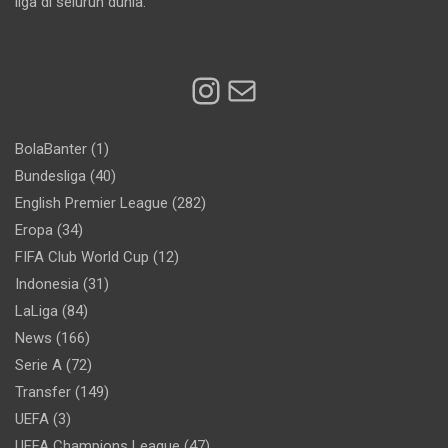
liga di seluruh dunia.
Instagram
Mail
BolaBanter
(1)
Bundesliga
(40)
English Premier League
(282)
Eropa
(34)
FIFA Club World Cup
(12)
Indonesia
(31)
LaLiga
(84)
News
(166)
Serie A
(72)
Transfer
(149)
UEFA
(3)
UEFA Champions League
(47)