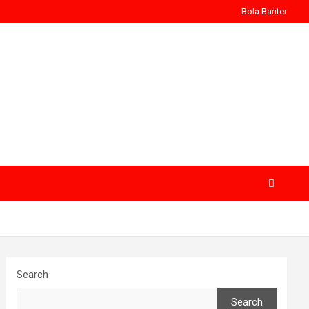
Bola Banter
Search
Search