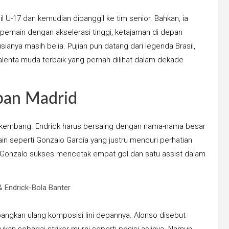
il U-17 dan kemudian dipanggil ke tim senior. Bahkan, ia
i pemain dengan akselerasi tinggi, ketajaman di depan
anya masih belia. Pujian pun datang dari legenda Brasil,
alenta muda terbaik yang pernah dilihat dalam dekade
epan Madrid
kembang. Endrick harus bersaing dengan nama-nama besar
lain seperti Gonzalo García yang justru mencuri perhatian
 Gonzalo sukses mencetak empat gol dan satu assist dalam
bangkan ulang komposisi lini depannya. Alonso disebut