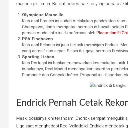
maupun pinjaman. Berikut beberapa klub yang secara aktif
Olympique Marseille
Klub asal Prancis ini sudah melakukan pendekatan resmi
Champions, dan kesempatan bermain di bawah pelatih R
pemain muda. Info ini dikonfirmasi oleh
Placar dan El Chi
PSV Eindhoven
Klub asal Belanda ini juga tertarik meminjam Endrick. Me
yang agresif dan cepat. Selain itu, gaya bermain Eredi
Sporting Lisbon
Klub Portugal ini bahkan menawarkan kesepakatan unik.
imbalannya, Real Madrid mendapatkan prioritas pembeli
Diomandé dan Gonçalo Inácio. Proposal ini dilaporkan o
Endrick Pernah Cetak Rekor
Meski posisinya kini terancam, Endrick sempat mengukir 
Liga saat menghadapi Real Valladolid, Endrick mencetak