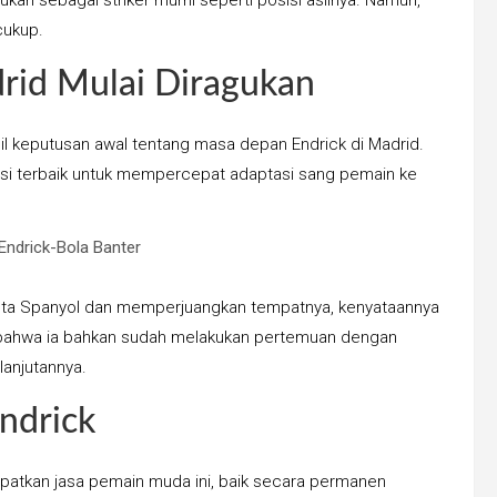
an sebagai striker murni seperti posisi aslinya. Namun,
cukup.
rid Mulai Diragukan
il keputusan awal tentang masa depan Endrick di Madrid.
usi terbaik untuk mempercepat adaptasi sang pemain ke
 kota Spanyol dan memperjuangkan tempatnya, kenyataannya
an bahwa ia bahkan sudah melakukan pertemuan dengan
anjutannya.
ndrick
patkan jasa pemain muda ini, baik secara permanen