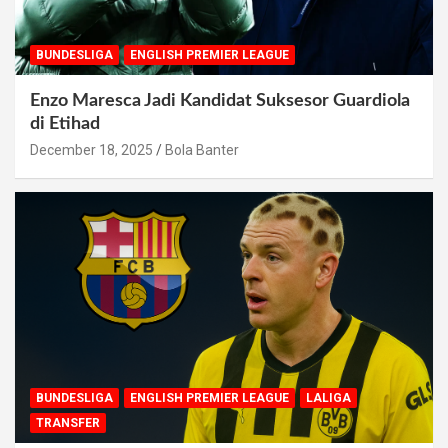
BUNDESLIGA
ENGLISH PREMIER LEAGUE
Enzo Maresca Jadi Kandidat Suksesor Guardiola
di Etihad
December 18, 2025
Bola Banter
BUNDESLIGA
ENGLISH PREMIER LEAGUE
LALIGA
TRANSFER