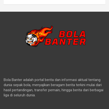
Bola Banter adalah portal berita dan informasi aktual tentang
dunia sepak bola, menyajikan beragam berita terkini mulai dari
hasil pertandingan, transfer pemain, hingga berita dari berbagai
liga di seluruh dunia.