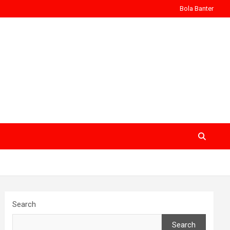
Bola Banter
Search
Search