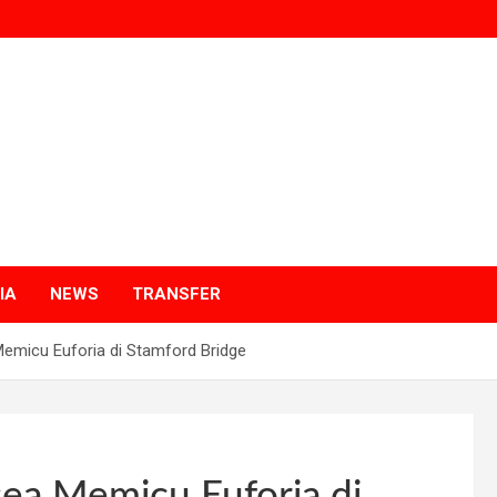
p
a
IA
NEWS
TRANSFER
emicu Euforia di Stamford Bridge
sea Memicu Euforia di