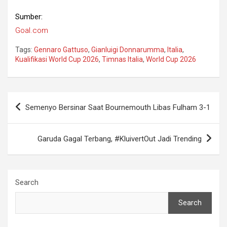
Sumber:
Goal.com
Tags:
Gennaro Gattuso
,
Gianluigi Donnarumma
,
Italia
,
Kualifikasi World Cup 2026
,
Timnas Italia
,
World Cup 2026
Post
Semenyo Bersinar Saat Bournemouth Libas Fulham 3-1
navigation
Garuda Gagal Terbang, #KluivertOut Jadi Trending
Search
Search