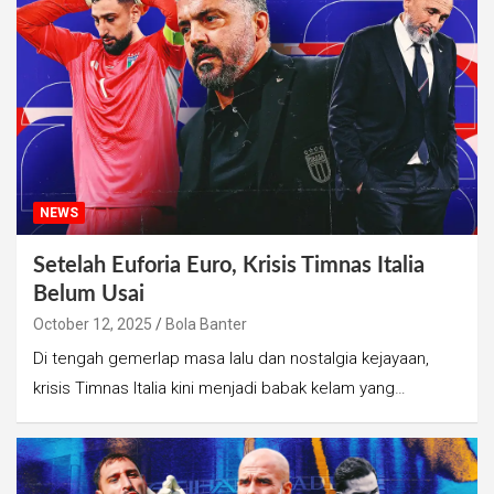
NEWS
Setelah Euforia Euro, Krisis Timnas Italia
Belum Usai
October 12, 2025
Bola Banter
Di tengah gemerlap masa lalu dan nostalgia kejayaan,
krisis Timnas Italia kini menjadi babak kelam yang…