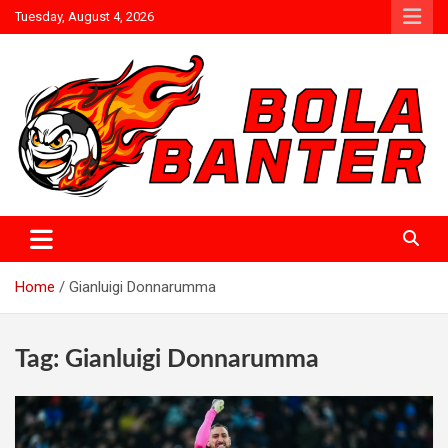
Skip
Tuesday, August 4, 2026
to
content
Temukan berita sepak bola terbaru, ulasan mendalam, dan gosip
Bola Banter
transfer di Bola Banter. Nikmati informasi sepak bola dari seluruh
dunia dengan sentuhan humor dan candaan segar | Bola Banter
Home
Gianluigi Donnarumma
Tag:
Gianluigi Donnarumma