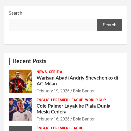
Search
Search
Recent Posts
NEWS
SERIE A
Warisan Abadi Andriy Shevchenko di
AC Milan
February 19, 2026
Bola Banter
ENGLISH PREMIER LEAGUE
WORLD CUP
Cole Palmer Layak ke Piala Dunia
Meski Cedera
February 16, 2026
Bola Banter
ENGLISH PREMIER LEAGUE