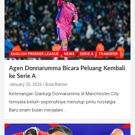
ENGLISH PREMIER LEAGUE
NEWS
SERIE A
TRANSFER
Agen Donnarumma Bicara Peluang Kembali
ke Serie A
January 20, 2026
Bola Banter
Ketenangan Gianluigi Donnarumma di Manchester City
ternyata belum sepenuhnya menutup pintu nostalgia.
Baru enam bulan menjalani…