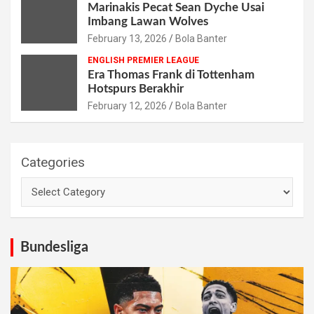
Marinakis Pecat Sean Dyche Usai
Imbang Lawan Wolves
February 13, 2026
Bola Banter
ENGLISH PREMIER LEAGUE
Era Thomas Frank di Tottenham
Hotspurs Berakhir
February 12, 2026
Bola Banter
Categories
Bundesliga