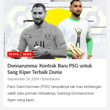
EROPA
NEWS
Donnarumma: Kontrak Baru PSG untuk
Sang Kiper Terbaik Dunia
September 24, 2024
Bola Banter
Paris Saint-Germain (PSG) tampaknya tak mau kehilangan
salah satu pemain terbaiknya, Gianluigi Donnarumma.
Agen sang kiper,…