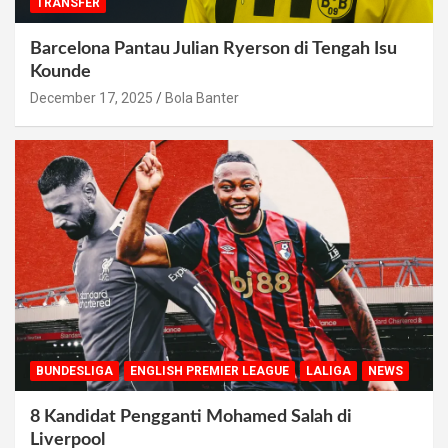
TRANSFER
Barcelona Pantau Julian Ryerson di Tengah Isu
Kounde
December 17, 2025
Bola Banter
BUNDESLIGA
ENGLISH PREMIER LEAGUE
LALIGA
NEWS
8 Kandidat Pengganti Mohamed Salah di
Liverpool