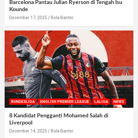
Barcelona Pantau Julian Ryerson di Tengah Isu
Kounde
December 17, 2025
Bola Banter
BUNDESLIGA
ENGLISH PREMIER LEAGUE
LALIGA
NEWS
8 Kandidat Pengganti Mohamed Salah di
Liverpool
December 14, 2025
Bola Banter