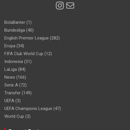
Instagram
Mail
BolaBanter
(1)
Bundesliga
(40)
English Premier League
(282)
Eropa
(34)
FIFA Club World Cup
(12)
Indonesia
(31)
LaLiga
(84)
News
(166)
Serie A
(72)
Transfer
(149)
UEFA
(3)
UEFA Champions League
(47)
World Cup
(3)