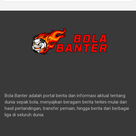
Bola Banter adalah portal berita dan informasi aktual tentang
dunia sepak bola, menyajikan beragam berita terkini mulai dari
hasil pertandingan, transfer pemain, hingga berita dari berbagai
liga di seluruh dunia.