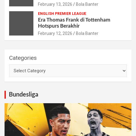
February 13, 2026
Bola Banter
ENGLISH PREMIER LEAGUE
Era Thomas Frank di Tottenham
Hotspurs Berakhir
February 12, 2026
Bola Banter
Categories
Bundesliga