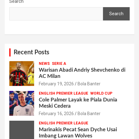
Search
Search
Recent Posts
NEWS
SERIE A
Warisan Abadi Andriy Shevchenko di
AC Milan
February 19, 2026
Bola Banter
ENGLISH PREMIER LEAGUE
WORLD CUP
Cole Palmer Layak ke Piala Dunia
Meski Cedera
February 16, 2026
Bola Banter
ENGLISH PREMIER LEAGUE
Marinakis Pecat Sean Dyche Usai
Imbang Lawan Wolves