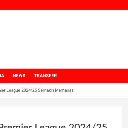
p
a
IA
NEWS
TRANSFER
mier League 2024/25 Semakin Memanas
 Premier League 2024/25