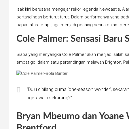
Isak kini berusaha mengejar rekor legenda Newcastle, Al
pertandingan berturut-turut. Dalam performanya yang sed
papan atas tetapi juga menjadi pesaing serius dalam pe
Cole Palmer: Sensasi Baru 
Siapa yang menyangka Cole Palmer akan menjadi salah sa
empat gol dalam satu pertandingan melawan Brighton, P
“Dulu dibilang cuma ‘one-season wonder’, sekaran
ngetawain sekarang?”
Bryan Mbeumo dan Yoane 
Brentford