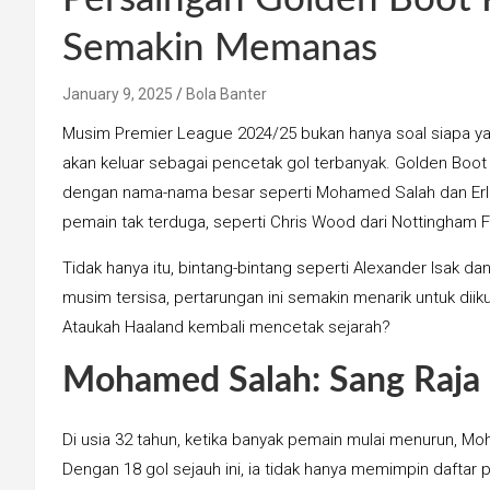
Semakin Memanas
January 9, 2025
Bola Banter
Musim Premier League 2024/25 bukan hanya soal siapa yang
akan keluar sebagai pencetak gol terbanyak. Golden Boot
dengan nama-nama besar seperti Mohamed Salah dan Erlin
pemain tak terduga, seperti Chris Wood dari Nottingham 
Tidak hanya itu, bintang-bintang seperti Alexander Isak 
musim tersisa, pertarungan ini semakin menarik untuk di
Ataukah Haaland kembali mencetak sejarah?
Mohamed Salah: Sang Raja 
Di usia 32 tahun, ketika banyak pemain mulai menurun, Mo
Dengan 18 gol sejauh ini, ia tidak hanya memimpin daftar