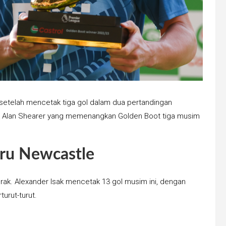
 setelah mencetak tiga gol dalam dua pertandingan
ak Alan Shearer yang memenangkan Golden Boot tiga musim
aru Newcastle
ak. Alexander Isak mencetak 13 gol musim ini, dengan
turut-turut.