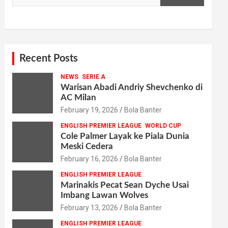
Recent Posts
NEWS
SERIE A
Warisan Abadi Andriy Shevchenko di
AC Milan
February 19, 2026
Bola Banter
ENGLISH PREMIER LEAGUE
WORLD CUP
Cole Palmer Layak ke Piala Dunia
Meski Cedera
February 16, 2026
Bola Banter
ENGLISH PREMIER LEAGUE
Marinakis Pecat Sean Dyche Usai
Imbang Lawan Wolves
February 13, 2026
Bola Banter
ENGLISH PREMIER LEAGUE