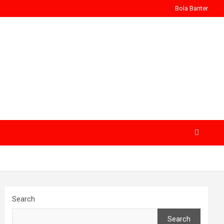
Bola Banter
Search
Search