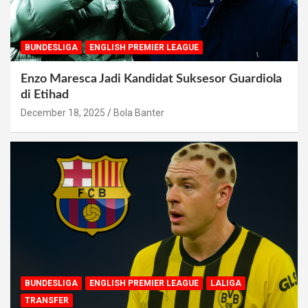
BUNDESLIGA
ENGLISH PREMIER LEAGUE
Enzo Maresca Jadi Kandidat Suksesor Guardiola
di Etihad
December 18, 2025
Bola Banter
BUNDESLIGA
ENGLISH PREMIER LEAGUE
LALIGA
TRANSFER