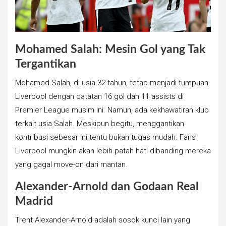
Mohamed Salah: Mesin Gol yang Tak
Tergantikan
Mohamed Salah, di usia 32 tahun, tetap menjadi tumpuan
Liverpool dengan catatan 16 gol dan 11 assists di
Premier League musim ini. Namun, ada kekhawatiran klub
terkait usia Salah. Meskipun begitu, menggantikan
kontribusi sebesar ini tentu bukan tugas mudah. Fans
Liverpool mungkin akan lebih patah hati dibanding mereka
yang gagal move-on dari mantan.
Alexander-Arnold dan Godaan Real
Madrid
Trent Alexander-Arnold adalah sosok kunci lain yang