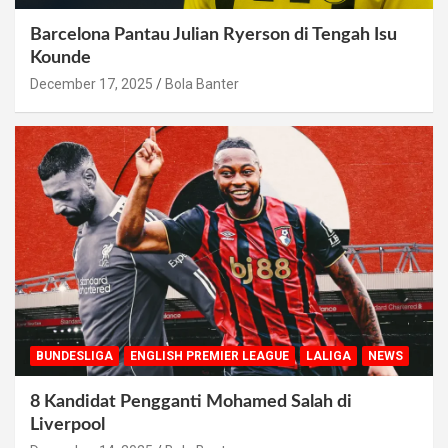
Barcelona Pantau Julian Ryerson di Tengah Isu
Kounde
December 17, 2025
Bola Banter
BUNDESLIGA
ENGLISH PREMIER LEAGUE
LALIGA
NEWS
8 Kandidat Pengganti Mohamed Salah di
Liverpool