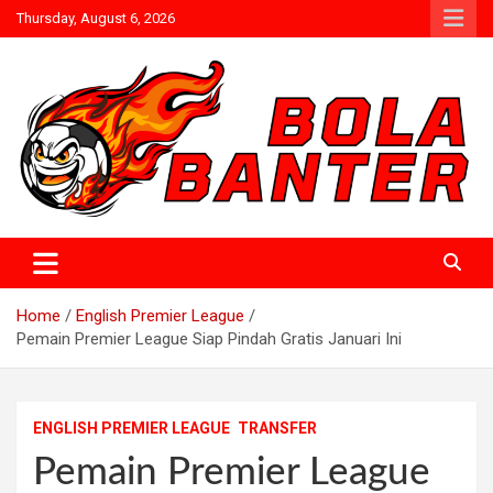
Skip
Thursday, August 6, 2026
to
content
Temukan berita sepak bola terbaru, ulasan mendalam, dan gosip
Bola Banter
transfer di Bola Banter. Nikmati informasi sepak bola dari seluruh
dunia dengan sentuhan humor dan candaan segar | Bola Banter
Home
English Premier League
Pemain Premier League Siap Pindah Gratis Januari Ini
ENGLISH PREMIER LEAGUE
TRANSFER
Pemain Premier League