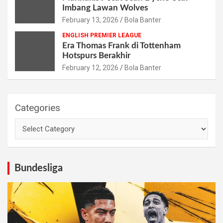
Imbang Lawan Wolves
February 13, 2026
Bola Banter
ENGLISH PREMIER LEAGUE
Era Thomas Frank di Tottenham
Hotspurs Berakhir
February 12, 2026
Bola Banter
Categories
Bundesliga