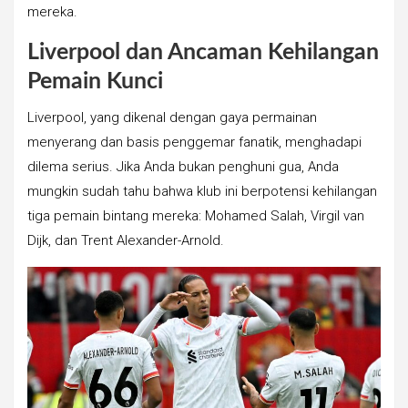
mereka.
Liverpool dan Ancaman Kehilangan
Pemain Kunci
Liverpool, yang dikenal dengan gaya permainan
menyerang dan basis penggemar fanatik, menghadapi
dilema serius. Jika Anda bukan penghuni gua, Anda
mungkin sudah tahu bahwa klub ini berpotensi kehilangan
tiga pemain bintang mereka: Mohamed Salah, Virgil van
Dijk, dan Trent Alexander-Arnold.