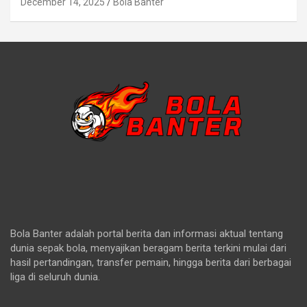
December 14, 2025
Bola Banter
Bola Banter adalah portal berita dan informasi aktual tentang
dunia sepak bola, menyajikan beragam berita terkini mulai dari
hasil pertandingan, transfer pemain, hingga berita dari berbagai
liga di seluruh dunia.