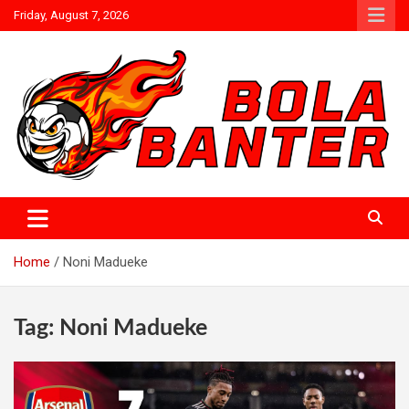
Skip
Friday, August 7, 2026
to
content
Temukan berita sepak bola terbaru, ulasan mendalam, dan gosip
Bola Banter
transfer di Bola Banter. Nikmati informasi sepak bola dari seluruh
dunia dengan sentuhan humor dan candaan segar | Bola Banter
Home
Noni Madueke
Tag:
Noni Madueke