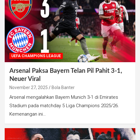
UEFA CHAMPIONS LEAGUE
Arsenal Paksa Bayern Telan Pil Pahit 3-1,
Neuer Viral
November 27, 2025
Bola Banter
Arsenal mengalahkan Bayern Munich 3-1 di Emirates
Stadium pada matchday 5 Liga Champions 2025/26.
Kemenangan ini…