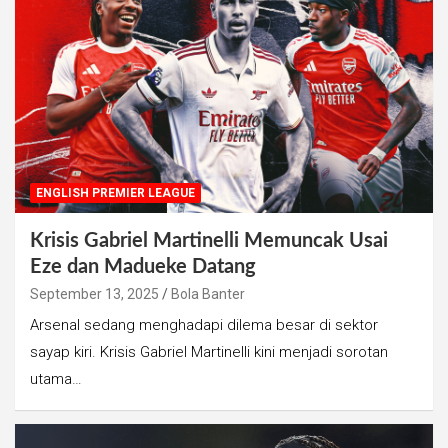
ENGLISH PREMIER LEAGUE
Krisis Gabriel Martinelli Memuncak Usai
Eze dan Madueke Datang
September 13, 2025
Bola Banter
Arsenal sedang menghadapi dilema besar di sektor
sayap kiri. Krisis Gabriel Martinelli kini menjadi sorotan
utama…