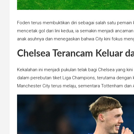
Foden terus membuktikan diri sebagai salah satu pemain 
mencetak gol dari lini kedua, ia semakin menjadi ancaman
anak asuhnya dan menegaskan bahwa City kini fokus menge
Chelsea Terancam Keluar da
Kekalahan ini menjadi pukulan telak bagi Chelsea yang kini
dalam perebutan tiket Liga Champions, terutama dengan ko
Manchester City terus melaju, sementara Tottenham dan 