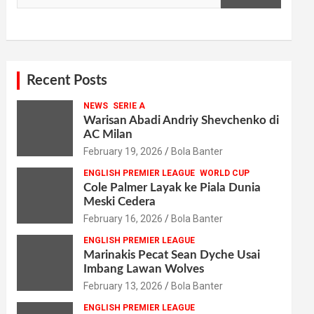
Recent Posts
NEWS
SERIE A
Warisan Abadi Andriy Shevchenko di
AC Milan
February 19, 2026
Bola Banter
ENGLISH PREMIER LEAGUE
WORLD CUP
Cole Palmer Layak ke Piala Dunia
Meski Cedera
February 16, 2026
Bola Banter
ENGLISH PREMIER LEAGUE
Marinakis Pecat Sean Dyche Usai
Imbang Lawan Wolves
February 13, 2026
Bola Banter
ENGLISH PREMIER LEAGUE