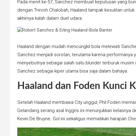
Pada menit ke-57, Sanchez membuat keputusan yang buruk
dengan Trevoh Chalobah, Haaland tampak kesulitan untuk
akhirnya kalah dalam duel udara.
Haaland dengan mudah mencungkil bola melewati Sanche
Sanchez menjadi sorotan, terutama karena performanya 
menyebutnya sebagai salah satu blunder terburuk musim 
Sanchez sebagai kiper utama bisa saja dalam bahaya.
Haaland dan Foden Kunci 
Setelah Haaland membawa City unggul, Phil Foden memast
Gelandang serang asal Inggris ini menunjukkan kelasnya 
Kevin De Bruyne. Gol ini sekaligus mematikan harapan Ch