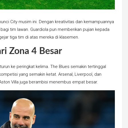
kunci City musim ini. Dengan kreativitas dan kemampuannya
 bagi tim lawan. Guardiola pun memberikan pujian kepada
jar tiga tim di atas mereka di klasemen.
ri Zona 4 Besar
 turun ke peringkat kelima. The Blues semakin tertinggal
mpetisi yang semakin ketat. Arsenal, Liverpool, dan
Aston Villa juga berambisi menembus empat besar.