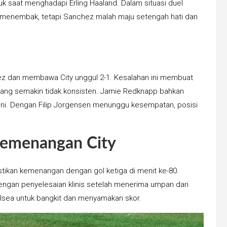
 saat menghadapi Erling Haaland. Dalam situasi duel
 menembak, tetapi Sanchez malah maju setengah hati dan
z dan membawa City unggul 2-1. Kesalahan ini membuat
yang semakin tidak konsisten. Jamie Redknapp bahkan
ini. Dengan Filip Jorgensen menunggu kesempatan, posisi
Kemenangan City
ikan kemenangan dengan gol ketiga di menit ke-80.
dengan penyelesaian klinis setelah menerima umpan dari
elsea untuk bangkit dan menyamakan skor.