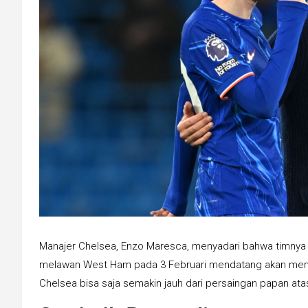
Manajer Chelsea, Enzo Maresca, menyadari bahwa timnya ha
melawan West Ham pada 3 Februari mendatang akan menjad
Chelsea bisa saja semakin jauh dari persaingan papan ata