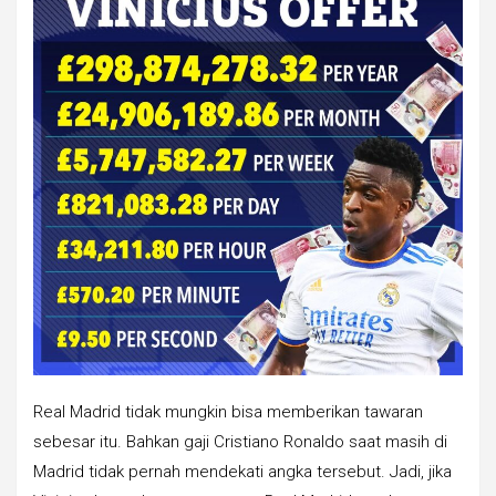
Real Madrid tidak mungkin bisa memberikan tawaran
sebesar itu. Bahkan gaji Cristiano Ronaldo saat masih di
Madrid tidak pernah mendekati angka tersebut. Jadi, jika