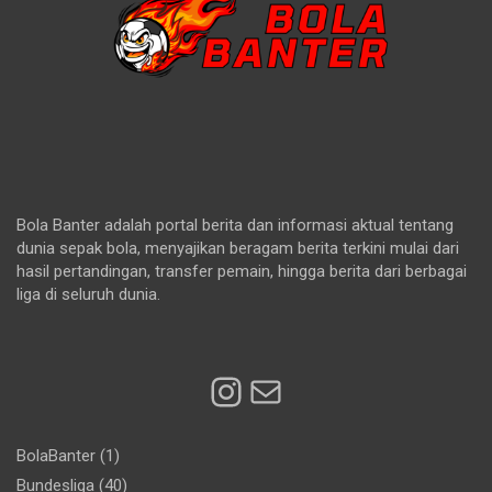
Bola Banter adalah portal berita dan informasi aktual tentang
dunia sepak bola, menyajikan beragam berita terkini mulai dari
hasil pertandingan, transfer pemain, hingga berita dari berbagai
liga di seluruh dunia.
Instagram
Mail
BolaBanter
(1)
Bundesliga
(40)