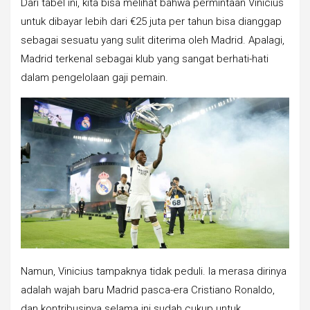
Dari tabel ini, kita bisa melihat bahwa permintaan Vinicius
untuk dibayar lebih dari €25 juta per tahun bisa dianggap
sebagai sesuatu yang sulit diterima oleh Madrid. Apalagi,
Madrid terkenal sebagai klub yang sangat berhati-hati
dalam pengelolaan gaji pemain.
Namun, Vinicius tampaknya tidak peduli. Ia merasa dirinya
adalah wajah baru Madrid pasca-era Cristiano Ronaldo,
dan kontribusinya selama ini sudah cukup untuk