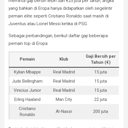
meminta gaji bersih lebih dari €25 juta per tahun, angka
yang bahkan di Eropa hanya didapatkan oleh segelintir
pemain elite seperti Cristiano Ronaldo saat masih di
Juventus atau Lionel Messi ketika di PSG.
Sebagai perbandingan, berikut daftar gaji beberapa
pemain top di Eropa:
Gaji Bersih per
Pemain
Klub
Tahun (€)
Kylian Mbappe
Real Madrid
15 juta
Jude Bellingham
Real Madrid
15 juta
Vinicius Junior
Real Madrid
15 juta
Erling Haaland
Man City
22 juta
Cristiano
Al-Nassr
200 juta
Ronaldo