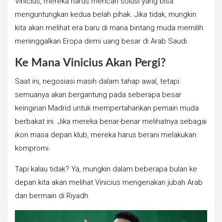
Vinicius, mereka harus mencari solusi yang bisa
menguntungkan kedua belah pihak. Jika tidak, mungkin
kita akan melihat era baru di mana bintang muda memilih
meninggalkan Eropa demi uang besar di Arab Saudi.
Ke Mana Vinicius Akan Pergi?
Saat ini, negosiasi masih dalam tahap awal, tetapi
semuanya akan bergantung pada seberapa besar
keinginan Madrid untuk mempertahankan pemain muda
berbakat ini. Jika mereka benar-benar melihatnya sebagai
ikon masa depan klub, mereka harus berani melakukan
kompromi.
Tapi kalau tidak? Ya, mungkin dalam beberapa bulan ke
depan kita akan melihat Vinicius mengenakan jubah Arab
dan bermain di Riyadh.