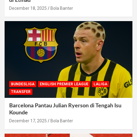
di Etihad
December 18, 2025
Bola Banter
BUNDESLIGA
ENGLISH PREMIER LEAGUE
LALIGA
TRANSFER
Barcelona Pantau Julian Ryerson di Tengah Isu
Kounde
December 17, 2025
Bola Banter