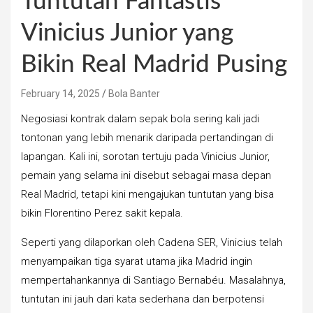
Tuntutan Fantastis
Vinicius Junior yang
Bikin Real Madrid Pusing
February 14, 2025
Bola Banter
Negosiasi kontrak dalam sepak bola sering kali jadi
tontonan yang lebih menarik daripada pertandingan di
lapangan. Kali ini, sorotan tertuju pada Vinicius Junior,
pemain yang selama ini disebut sebagai masa depan
Real Madrid, tetapi kini mengajukan tuntutan yang bisa
bikin Florentino Perez sakit kepala.
Seperti yang dilaporkan oleh Cadena SER, Vinicius telah
menyampaikan tiga syarat utama jika Madrid ingin
mempertahankannya di Santiago Bernabéu. Masalahnya,
tuntutan ini jauh dari kata sederhana dan berpotensi