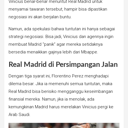
Vinicius benar-benar menuntut Real Madrid untuk
menyamai tawaran tersebut, hampir bisa dipastikan
negosiasi ini akan berjalan buntu.
Namun, ada spekulasi bahwa tuntutan ini hanya sebagai
strategi negosiasi. Bisa jadi, Vinicius dan agennya ingin
membuat Madrid “panik” agar mereka setidaknya
bersedia menaikkan gajinya lebih dari Mbappe.
Real Madrid di Persimpangan Jalan
Dengan tiga syarat ini, Florentino Perez menghadapi
dilema besar. Jika ia memenuhi semua tuntutan, maka
Real Madrid bisa berisiko mengganggu keseimbangan
finansial mereka. Namun, jika ia menolak, ada
kemungkinan Madrid harus merelakan Vinicius pergi ke
Arab Saudi.