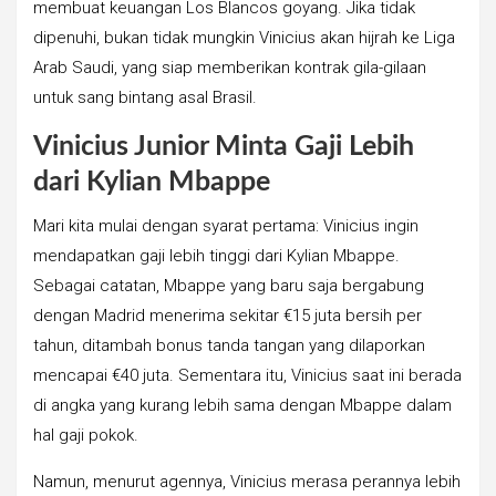
membuat keuangan Los Blancos goyang. Jika tidak
dipenuhi, bukan tidak mungkin Vinicius akan hijrah ke Liga
Arab Saudi, yang siap memberikan kontrak gila-gilaan
untuk sang bintang asal Brasil.
Vinicius Junior Minta Gaji Lebih
dari Kylian Mbappe
Mari kita mulai dengan syarat pertama: Vinicius ingin
mendapatkan gaji lebih tinggi dari Kylian Mbappe.
Sebagai catatan, Mbappe yang baru saja bergabung
dengan Madrid menerima sekitar €15 juta bersih per
tahun, ditambah bonus tanda tangan yang dilaporkan
mencapai €40 juta. Sementara itu, Vinicius saat ini berada
di angka yang kurang lebih sama dengan Mbappe dalam
hal gaji pokok.
Namun, menurut agennya, Vinicius merasa perannya lebih