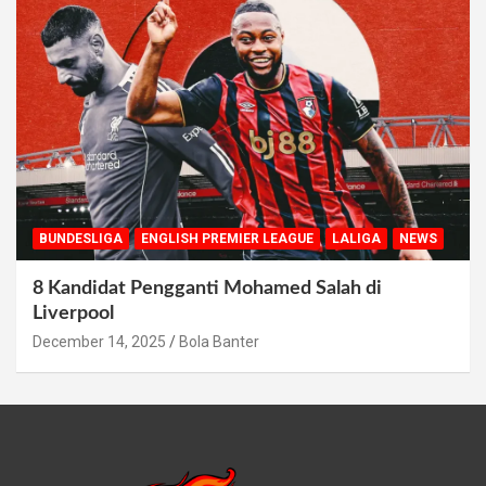
BUNDESLIGA
ENGLISH PREMIER LEAGUE
LALIGA
NEWS
8 Kandidat Pengganti Mohamed Salah di
Liverpool
December 14, 2025
Bola Banter