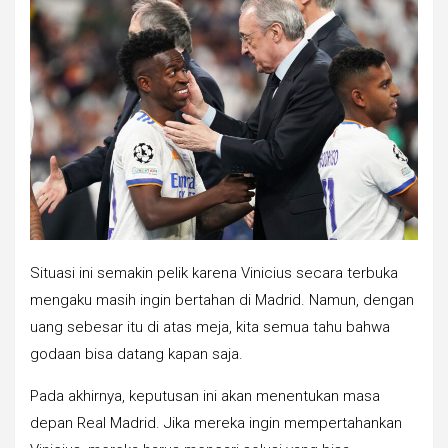
Situasi ini semakin pelik karena Vinicius secara terbuka
mengaku masih ingin bertahan di Madrid. Namun, dengan
uang sebesar itu di atas meja, kita semua tahu bahwa
godaan bisa datang kapan saja.
Pada akhirnya, keputusan ini akan menentukan masa
depan Real Madrid. Jika mereka ingin mempertahankan