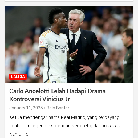
LALIGA
Carlo Ancelotti Lelah Hadapi Drama
Kontroversi Vinicius Jr
January 11, 2025
Bola Banter
Ketika mendengar nama Real Madrid, yang terbayang
adalah tim legendaris dengan sederet gelar prestisius.
Namun, di…