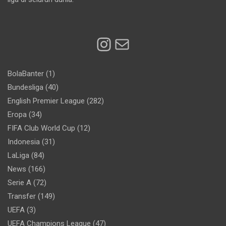
Instagram
Mail
BolaBanter
(1)
Bundesliga
(40)
English Premier League
(282)
Eropa
(34)
FIFA Club World Cup
(12)
Indonesia
(31)
LaLiga
(84)
News
(166)
Serie A
(72)
Transfer
(149)
UEFA
(3)
UEFA Champions League
(47)