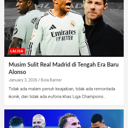
LALIGA
Musim Sulit Real Madrid di Tengah Era Baru
Alonso
January 3, 2026
Bola Banter
Tidak ada malam penuh keajaiban, tidak ada remontada
ikonik, dan tidak ada euforia khas Liga Champions…