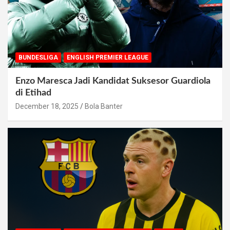
BUNDESLIGA
ENGLISH PREMIER LEAGUE
Enzo Maresca Jadi Kandidat Suksesor Guardiola
di Etihad
December 18, 2025
Bola Banter