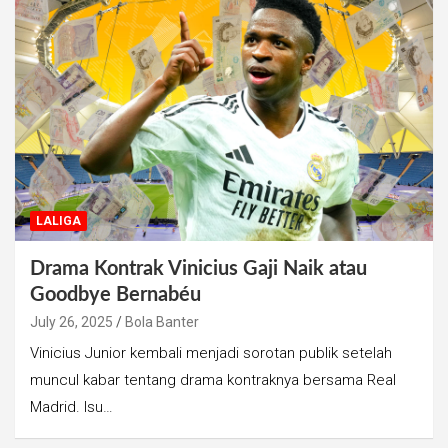
LALIGA
Drama Kontrak Vinicius Gaji Naik atau
Goodbye Bernabéu
July 26, 2025
Bola Banter
Vinicius Junior kembali menjadi sorotan publik setelah
muncul kabar tentang drama kontraknya bersama Real
Madrid. Isu…