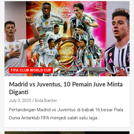
FIFA CLUB WORLD CUP
Madrid vs Juventus, 10 Pemain Juve Minta
Diganti
July 3, 2025
Bola Banter
Pertandingan Madrid vs Juventus di babak 16 besar Piala
Dunia Antarklub FIFA menjadi salah satu laga…