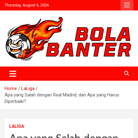
Skip
Thursday, August 6, 2026
to
content
Temukan berita sepak bola terbaru, ulasan mendalam, dan gosip
Bola Banter
transfer di Bola Banter. Nikmati informasi sepak bola dari seluruh
dunia dengan sentuhan humor dan candaan segar | Bola Banter
Home
LaLiga
Apa yang Salah dengan Real Madrid, dan Apa yang Harus
Diperbaiki?
LALIGA