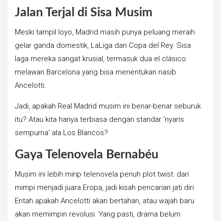
Jalan Terjal di Sisa Musim
Meski tampil loyo, Madrid masih punya peluang meraih
gelar ganda domestik, LaLiga dan Copa del Rey. Sisa
laga mereka sangat krusial, termasuk dua el clásico
melawan Barcelona yang bisa menentukan nasib
Ancelotti.
Jadi, apakah Real Madrid musim ini benar-benar seburuk
itu? Atau kita hanya terbiasa dengan standar ‘nyaris
sempurna’ ala Los Blancos?
Gaya Telenovela Bernabéu
Musim ini lebih mirip telenovela penuh plot twist: dari
mimpi menjadi juara Eropa, jadi kisah pencarian jati diri.
Entah apakah Ancelotti akan bertahan, atau wajah baru
akan memimpin revolusi. Yang pasti, drama belum