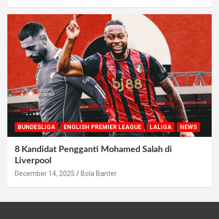
BUNDESLIGA
ENGLISH PREMIER LEAGUE
LALIGA
NEWS
8 Kandidat Pengganti Mohamed Salah di
Liverpool
December 14, 2025
Bola Banter