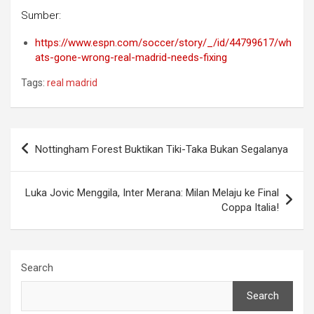
Sumber:
https://www.espn.com/soccer/story/_/id/44799617/wh
ats-gone-wrong-real-madrid-needs-fixing
Tags:
real madrid
Post
Nottingham Forest Buktikan Tiki-Taka Bukan Segalanya
navigation
Luka Jovic Menggila, Inter Merana: Milan Melaju ke Final
Coppa Italia!
Search
Search