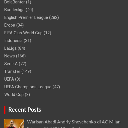
BolaBanter
(1)
Bundesliga
(40)
English Premier League
(282)
Eropa
(34)
FIFA Club World Cup
(12)
Indonesia
(31)
LaLiga
(84)
News
(166)
Serie A
(72)
Transfer
(149)
UEFA
(3)
UEFA Champions League
(47)
World Cup
(3)
Recent Posts
Warisan Abadi Andriy Shevchenko di AC Milan