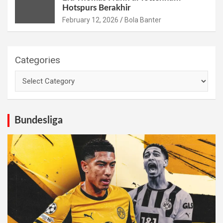
Hotspurs Berakhir
February 12, 2026
Bola Banter
Categories
Bundesliga