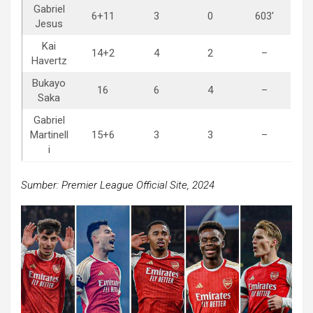
Gabriel
6+11
3
0
603′
Jesus
Kai
14+2
4
2
–
Havertz
Bukayo
16
6
4
–
Saka
Gabriel
Martinell
15+6
3
3
–
i
Sumber: Premier League Official Site, 2024