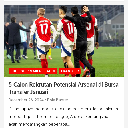
ENGLISH PREMIER LEAGUE
TRANSFER
5 Calon Rekrutan Potensial Arsenal di Bursa
Transfer Januari
December 26, 2024
Bola Banter
Dalam upaya memperkuat skuad dan memulai perjalanan
merebut gelar Premier League, Arsenal kemungkinan
akan mendatangkan beberapa…