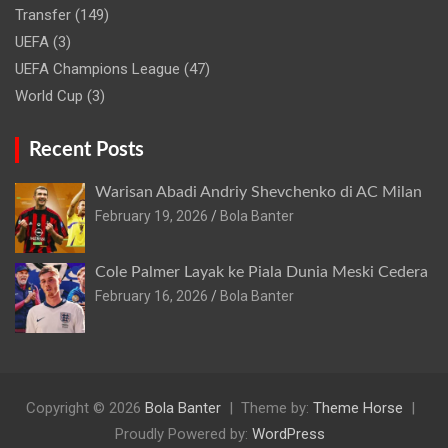
Transfer
(149)
UEFA
(3)
UEFA Champions League
(47)
World Cup
(3)
Recent Posts
Warisan Abadi Andriy Shevchenko di AC Milan
February 19, 2026
Bola Banter
Cole Palmer Layak ke Piala Dunia Meski Cedera
February 16, 2026
Bola Banter
Copyright © 2026
Bola Banter
Theme by:
Theme Horse
Proudly Powered by:
WordPress