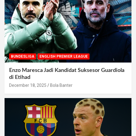
BUNDESLIGA
ENGLISH PREMIER LEAGUE
Enzo Maresca Jadi Kandidat Suksesor Guardiola
di Etihad
December 18, 2025
Bola Banter