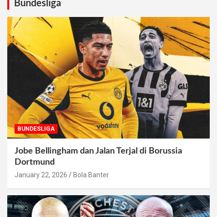
Bundesliga
BUNDESLIGA
Jobe Bellingham dan Jalan Terjal di Borussia
Dortmund
January 22, 2026
Bola Banter