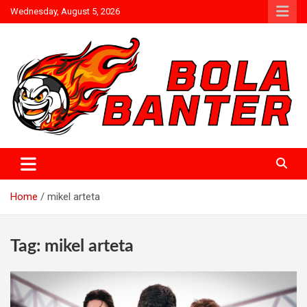
Skip
Wednesday, August 5, 2026
to
content
Temukan berita sepak bola terbaru, ulasan mendalam, dan gosip
Bola Banter
transfer di Bola Banter. Nikmati informasi sepak bola dari seluruh
dunia dengan sentuhan humor dan candaan segar | Bola Banter
Home
mikel arteta
Tag:
mikel arteta