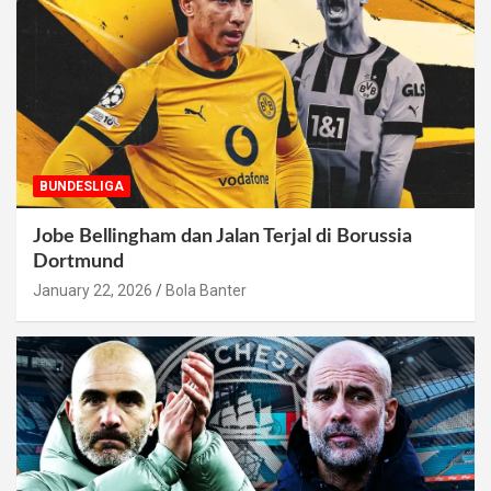
BUNDESLIGA
Jobe Bellingham dan Jalan Terjal di Borussia
Dortmund
January 22, 2026
Bola Banter