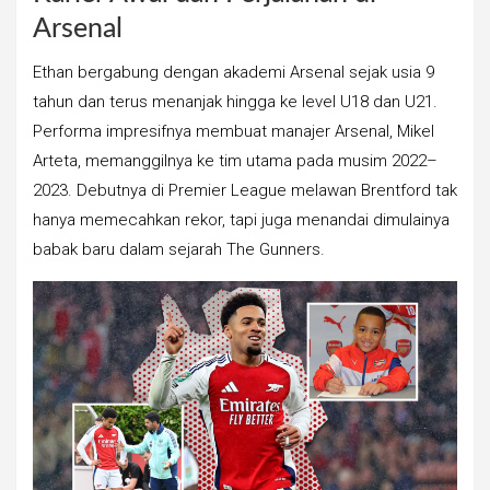
Arsenal
Ethan bergabung dengan akademi Arsenal sejak usia 9
tahun dan terus menanjak hingga ke level U18 dan U21.
Performa impresifnya membuat manajer Arsenal, Mikel
Arteta, memanggilnya ke tim utama pada musim 2022–
2023. Debutnya di Premier League melawan Brentford tak
hanya memecahkan rekor, tapi juga menandai dimulainya
babak baru dalam sejarah The Gunners.