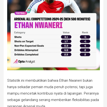
Statistik ini membuktikan bahwa Ethan Nwaneri bukan
hanya sekadar pemain muda penuh potensi, tapi juga
mampu mencetak kontribusi nyata di lapangan. Perannya
sebagai gelandang serang memberikan fleksibilitas pada
serangan Arsenal muda.