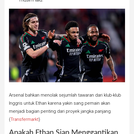
Arsenal bahkan menolak sejumlah tawaran dari klub-klub
Inggris untuk Ethan karena yakin sang pemain akan
menjadi bagian penting dari proyek jangka panjang.
(
Transfermarkt
)
Apakah Ethan Siap Menggantikan