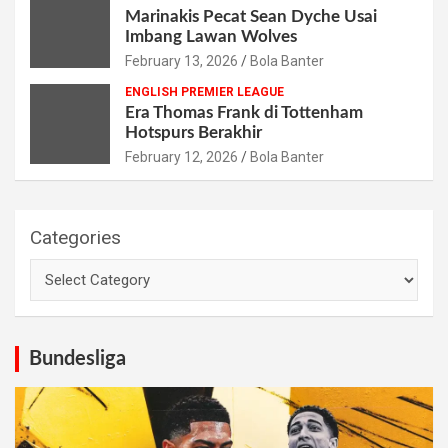
Marinakis Pecat Sean Dyche Usai
Imbang Lawan Wolves
February 13, 2026
Bola Banter
ENGLISH PREMIER LEAGUE
Era Thomas Frank di Tottenham
Hotspurs Berakhir
February 12, 2026
Bola Banter
Categories
Bundesliga