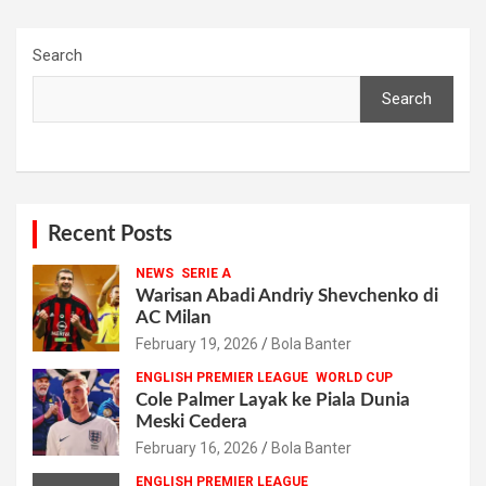
Search
Search
Recent Posts
NEWS
SERIE A
Warisan Abadi Andriy Shevchenko di
AC Milan
February 19, 2026
Bola Banter
ENGLISH PREMIER LEAGUE
WORLD CUP
Cole Palmer Layak ke Piala Dunia
Meski Cedera
February 16, 2026
Bola Banter
ENGLISH PREMIER LEAGUE