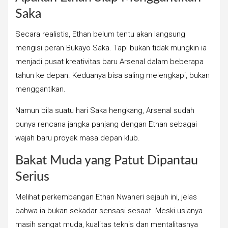
Saka
Secara realistis, Ethan belum tentu akan langsung
mengisi peran Bukayo Saka. Tapi bukan tidak mungkin ia
menjadi pusat kreativitas baru Arsenal dalam beberapa
tahun ke depan. Keduanya bisa saling melengkapi, bukan
menggantikan.
Namun bila suatu hari Saka hengkang, Arsenal sudah
punya rencana jangka panjang dengan Ethan sebagai
wajah baru proyek masa depan klub.
Bakat Muda yang Patut Dipantau
Serius
Melihat perkembangan Ethan Nwaneri sejauh ini, jelas
bahwa ia bukan sekadar sensasi sesaat. Meski usianya
masih sangat muda, kualitas teknis dan mentalitasnya