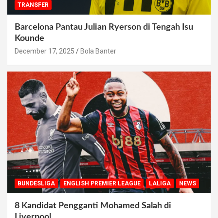
TRANSFER
Barcelona Pantau Julian Ryerson di Tengah Isu
Kounde
December 17, 2025
Bola Banter
BUNDESLIGA
ENGLISH PREMIER LEAGUE
LALIGA
NEWS
8 Kandidat Pengganti Mohamed Salah di
Liverpool