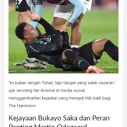
“Ini bukan tangan Tuhan, tapi tangan yang salah sasaran,”
ujar seorang fan Arsenal di media sosial,
menggambarkan kejadian yang menjadi titik balik bagi
The Hammers.
Kejayaan Bukayo Saka dan Peran