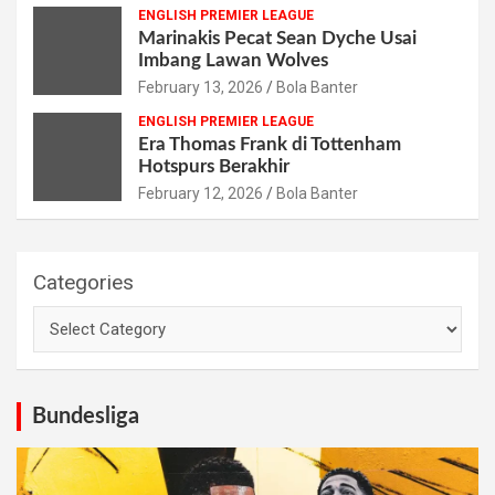
ENGLISH PREMIER LEAGUE
Marinakis Pecat Sean Dyche Usai
Imbang Lawan Wolves
February 13, 2026
Bola Banter
ENGLISH PREMIER LEAGUE
Era Thomas Frank di Tottenham
Hotspurs Berakhir
February 12, 2026
Bola Banter
Categories
Bundesliga