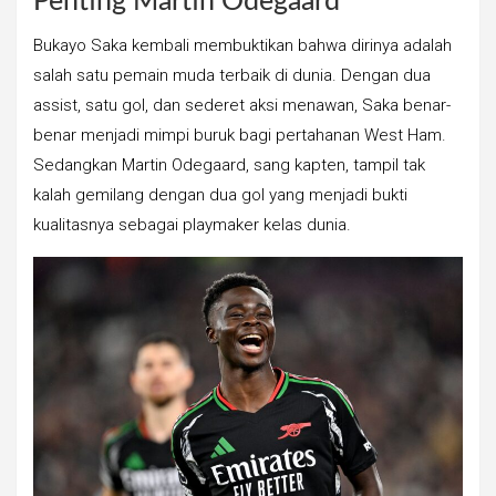
Penting Martin Odegaard
Bukayo Saka kembali membuktikan bahwa dirinya adalah
salah satu pemain muda terbaik di dunia. Dengan dua
assist, satu gol, dan sederet aksi menawan, Saka benar-
benar menjadi mimpi buruk bagi pertahanan West Ham.
Sedangkan Martin Odegaard, sang kapten, tampil tak
kalah gemilang dengan dua gol yang menjadi bukti
kualitasnya sebagai playmaker kelas dunia.