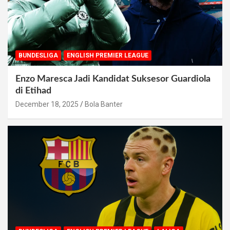
BUNDESLIGA
ENGLISH PREMIER LEAGUE
Enzo Maresca Jadi Kandidat Suksesor Guardiola
di Etihad
December 18, 2025
Bola Banter