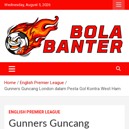
Skip
Wednesday, August 5, 2026
to
content
Temukan berita sepak bola terbaru, ulasan mendalam, dan gosip
Bola Banter
transfer di Bola Banter. Nikmati informasi sepak bola dari seluruh
dunia dengan sentuhan humor dan candaan segar | Bola Banter
Home
English Premier League
Gunners Guncang London dalam Pesta Gol Kontra West Ham
ENGLISH PREMIER LEAGUE
Gunners Guncang