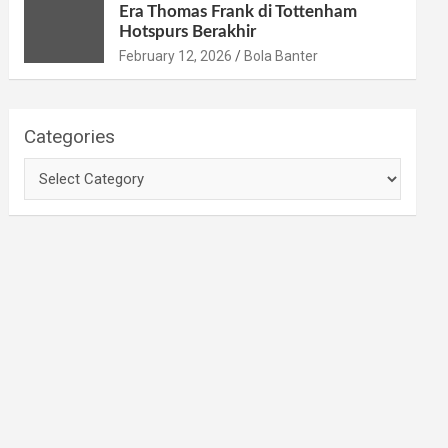
Era Thomas Frank di Tottenham
Hotspurs Berakhir
February 12, 2026
Bola Banter
Categories