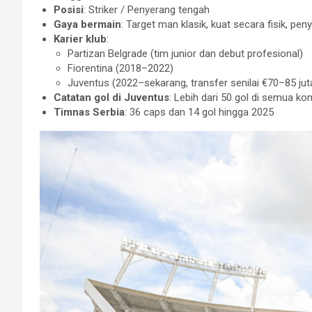
Posisi
: Striker / Penyerang tengah
Gaya bermain
: Target man klasik, kuat secara fisik, peny
Karier klub
:
Partizan Belgrade (tim junior dan debut profesional)
Fiorentina (2018–2022)
Juventus (2022–sekarang, transfer senilai €70–85 jut
Catatan gol di Juventus
: Lebih dari 50 gol di semua ko
Timnas Serbia
: 36 caps dan 14 gol hingga 2025