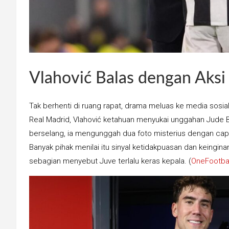
Vlahović Balas dengan Aksi
Tak berhenti di ruang rapat, drama meluas ke media sosial.
Real Madrid, Vlahović ketahuan menyukai unggahan Jude
berselang, ia mengunggah dua foto misterius dengan capti
Banyak pihak menilai itu sinyal ketidakpuasan dan keingin
sebagian menyebut Juve terlalu keras kepala. (
OneFootbal