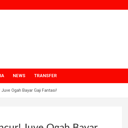
p
a
IA
NEWS
TRANSFER
Juve Ogah Bayar Gaji Fantasi!
ncur! Juve Ogah Bayar