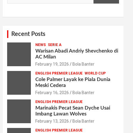
Recent Posts
NEWS
SERIE A
Warisan Abadi Andriy Shevchenko di
AC Milan
February 19, 2026
Bola Banter
ENGLISH PREMIER LEAGUE
WORLD CUP
Cole Palmer Layak ke Piala Dunia
Meski Cedera
February 16, 2026
Bola Banter
ENGLISH PREMIER LEAGUE
Marinakis Pecat Sean Dyche Usai
Imbang Lawan Wolves
February 13, 2026
Bola Banter
ENGLISH PREMIER LEAGUE