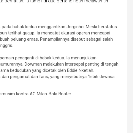
perhatian. Ia tampil di dua pertandingan melawan tim
k pada babak kedua menggantikan Jorginho. Meski berstatus
 pun terlihat gugup. Ia mencatat akurasi operan mencapai
buah peluang emas. Penampilannya disebut sebagai salah
nggris.
emain pengganti di babak kedua. Ia menunjukkan
umurannya. Dowman melakukan intersepsi penting di tengah
nyama kedudukan yang dicetak oleh Eddie Nketiah.
n dari pengamat dan fans, yang menyebutnya “lebih dewasa
i