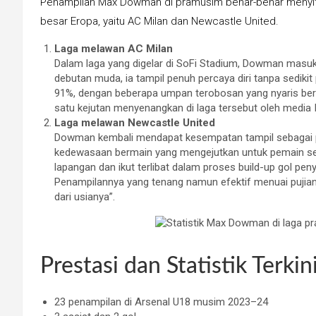
Penampilan Max Dowman di pramusim benar-benar menyita 
besar Eropa, yaitu AC Milan dan Newcastle United.
Laga melawan AC Milan
Dalam laga yang digelar di SoFi Stadium, Dowman masu
debutan muda, ia tampil penuh percaya diri tanpa sedikit
91%, dengan beberapa umpan terobosan yang nyaris ber
satu kejutan menyenangkan di laga tersebut oleh media I
Laga melawan Newcastle United
Dowman kembali mendapat kesempatan tampil sebagai p
kedewasaan bermain yang mengejutkan untuk pemain se
lapangan dan ikut terlibat dalam proses build-up gol pe
Penampilannya yang tenang namun efektif menuai pujia
dari usianya”.
Prestasi dan Statistik Terkin
23 penampilan di Arsenal U18 musim 2023–24