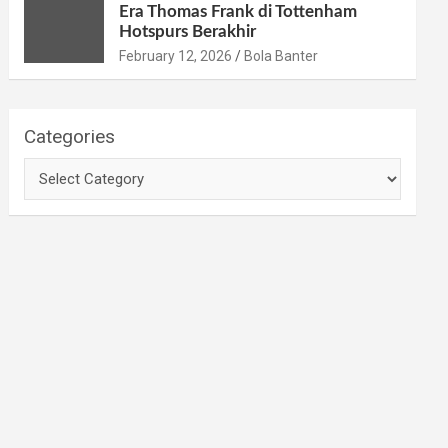
Era Thomas Frank di Tottenham
Hotspurs Berakhir
February 12, 2026
Bola Banter
Categories