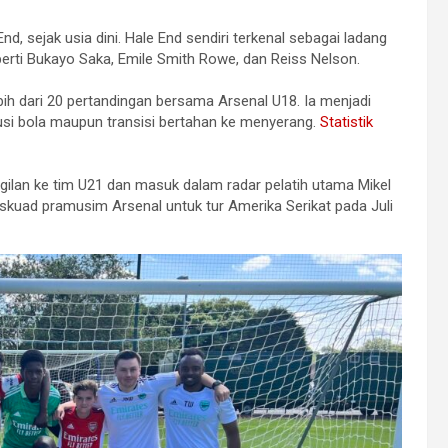
 sejak usia dini. Hale End sendiri terkenal sebagai ladang
erti Bukayo Saka, Emile Smith Rowe, dan Reiss Nelson.
h dari 20 pertandingan bersama Arsenal U18. Ia menjadi
ibusi bola maupun transisi bertahan ke menyerang.
Statistik
lan ke tim U21 dan masuk dalam radar pelatih utama Mikel
skuad pramusim Arsenal untuk tur Amerika Serikat pada Juli