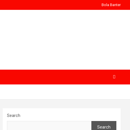
Bola Banter
Search
Search