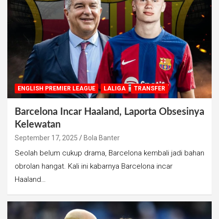
ENGLISH PREMIER LEAGUE
LALIGA
TRANSFER
Barcelona Incar Haaland, Laporta Obsesinya
Kelewatan
September 17, 2025
Bola Banter
Seolah belum cukup drama, Barcelona kembali jadi bahan
obrolan hangat. Kali ini kabarnya Barcelona incar
Haaland…