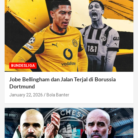
BUNDESLIGA
Jobe Bellingham dan Jalan Terjal di Borussia
Dortmund
January 22, 2026
Bola Banter