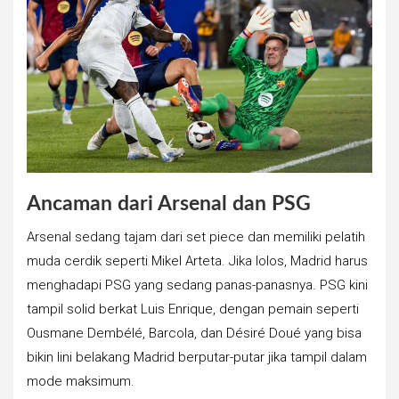
Ancaman dari Arsenal dan PSG
Arsenal sedang tajam dari set piece dan memiliki pelatih
muda cerdik seperti Mikel Arteta. Jika lolos, Madrid harus
menghadapi PSG yang sedang panas-panasnya. PSG kini
tampil solid berkat Luis Enrique, dengan pemain seperti
Ousmane Dembélé, Barcola, dan Désiré Doué yang bisa
bikin lini belakang Madrid berputar-putar jika tampil dalam
mode maksimum.