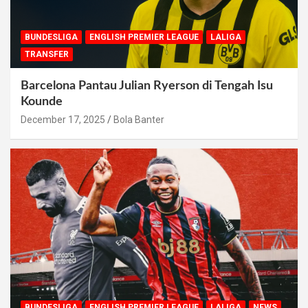
BUNDESLIGA
ENGLISH PREMIER LEAGUE
LALIGA
TRANSFER
Barcelona Pantau Julian Ryerson di Tengah Isu
Kounde
December 17, 2025
Bola Banter
BUNDESLIGA
ENGLISH PREMIER LEAGUE
LALIGA
NEWS