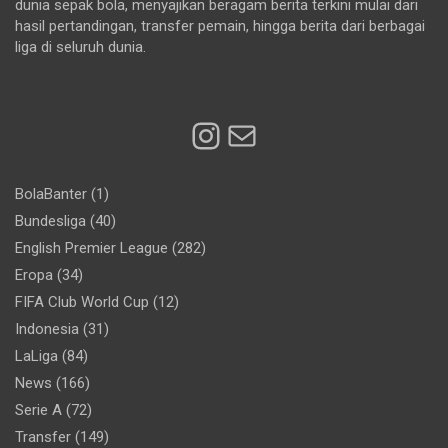
dunia sepak bola, menyajikan beragam berita terkini mulai dari
hasil pertandingan, transfer pemain, hingga berita dari berbagai
liga di seluruh dunia.
Instagram
Mail
BolaBanter
(1)
Bundesliga
(40)
English Premier League
(282)
Eropa
(34)
FIFA Club World Cup
(12)
Indonesia
(31)
LaLiga
(84)
News
(166)
Serie A
(72)
Transfer
(149)