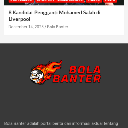
8 Kandidat Pengganti Mohamed Salah di
Liverpool
December 14, 2025
Bola Banter
Bola Banter adalah portal berita dan informasi aktual tentang