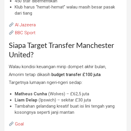
450 staf diberhentikan
Klub harus “hemat-hemat” walau masih besar pasak
dari tiang
Al Jazeera
BBC Sport
Siapa Target Transfer Manchester
United?
Walau kondisi keuangan mirip dompet akhir bulan,
Amorim tetap dikasih
budget transfer £100 juta
.
Targetnya lumayan ngeri-ngeri sedap:
Matheus Cunha
(Wolves) – £62,5 juta
Liam Delap
(Ipswich) – sekitar £30 juta
Tambahan gelandang kreatif buat isi lini tengah yang
kosongnya seperti janji mantan
Goal