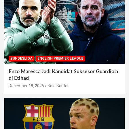
BUNDESLIGA
ENGLISH PREMIER LEAGUE
Enzo Maresca Jadi Kandidat Suksesor Guardiola
di Etihad
December 18, 2025
Bola Banter