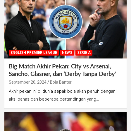
ENGLISH PREMIER LEAGUE
NEWS
SERIE A
Big Match Akhir Pekan: City vs Arsenal,
Sancho, Glasner, dan ‘Derby Tanpa Derby’
September 20, 2024
Bola Banter
Akhir pekan ini di dunia sepak bola akan penuh dengan
aksi panas dan beberapa pertandingan yang…