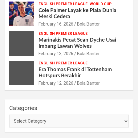
ENGLISH PREMIER LEAGUE
WORLD CUP
Cole Palmer Layak ke Piala Dunia
Meski Cedera
February 16, 2026
Bola Banter
ENGLISH PREMIER LEAGUE
Marinakis Pecat Sean Dyche Usai
Imbang Lawan Wolves
February 13, 2026
Bola Banter
ENGLISH PREMIER LEAGUE
Era Thomas Frank di Tottenham
Hotspurs Berakhir
February 12, 2026
Bola Banter
Categories