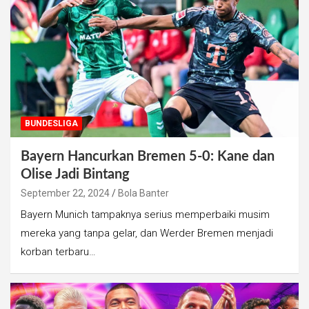
BUNDESLIGA
Bayern Hancurkan Bremen 5-0: Kane dan
Olise Jadi Bintang
September 22, 2024
Bola Banter
Bayern Munich tampaknya serius memperbaiki musim
mereka yang tanpa gelar, dan Werder Bremen menjadi
korban terbaru…